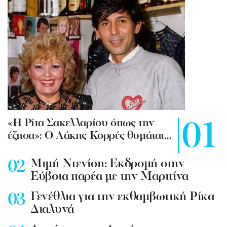
«Η Ρίτα Σακελλαρίου όπως την
έζησα»: Ο Λάκης Κορρές θυμάται…
Mιμή Ντενίση: Εκδρομή στην
Εύβοια παρέα με την Μαριτίνα
Γενέθλια για την εκθαμβωτική Ρίκα
Διαλυνά