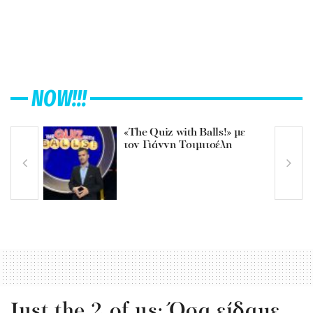
NOW!!!
«The Quiz with Balls!» με
τον Γιάννη Τσιμιτσέλη
Just the 2 of us: Όσα είδαμε