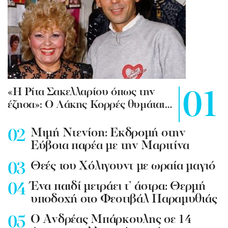
«Η Ρίτα Σακελλαρίου όπως την
έζησα»: Ο Λάκης Κορρές θυμάται…
Mιμή Ντενίση: Εκδρομή στην
Εύβοια παρέα με την Μαριτίνα
Θεές του Χόλιγουντ με ωραία μαγιό
Ένα παιδί μετράει τ’ άστρα: Θερμή
υποδοχή στο Φεστιβάλ Παραμυθιάς
Ο Ανδρέας Μπάρκουλης σε 14