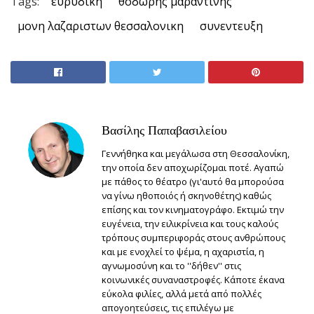
Tags:
ευρυδίκη
θοδωρης μαραντινης
μονη λαζαριστων θεσσαλονικη
συνεντευξη
Βασίλης Παπαβασιλείου
Γεννήθηκα και μεγάλωσα στη Θεσσαλονίκη,
την οποία δεν αποχωρίζομαι ποτέ. Αγαπώ
με πάθος το θέατρο (γι'αυτό θα μπορούσα
να γίνω ηθοποιός ή σκηνοθέτης) καθώς
επίσης και τον κινηματογράφο. Εκτιμώ την
ευγένεια, την ειλικρίνεια και τους καλούς
τρόπους συμπεριφοράς στους ανθρώπους
και με ενοχλεί το ψέμα, η αχαριστία, η
αγνωμοσύνη και το ''δήθεν'' στις
κοινωνικές συναναστροφές. Κάποτε έκανα
εύκολα φιλίες, αλλά μετά από πολλές
απογοητεύσεις, τις επιλέγω με