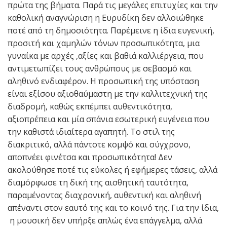
πρώτα της βήματα. Παρά τις μεγάλες επιτυχίες και την
καθολική αναγνώριση η Ευρυδίκη δεν αλλοιώθηκε
ποτέ από τη δημοσιότητα. Παρέμεινε η ίδια ευγενική,
προσιτή και χαμηλών τόνων προσωπικότητα, μια
γυναίκα με αρχές ,αξίες και βαθιά καλλιέργεια, που
αντιμετωπίζει τους ανθρώπους με σεβασμό και
αληθινό ενδιαφέρον. Η προσωπική της υπόσταση
είναι εξίσου αξιοθαύμαστη με την καλλιτεχνική της
διαδρομή, καθώς εκπέμπει αυθεντικότητα,
αξιοπρέπεια και μία σπάνια εσωτερική ευγένεια που
την καθιστά ιδιαίτερα αγαπητή. Το στιλ της
διακριτικό, αλλά πάντοτε κομψό και σύγχρονο,
αποπνέει φινέτσα και προσωπικότητα! Δεν
ακολούθησε ποτέ τις εύκολες ή εφήμερες τάσεις, αλλά
διαμόρφωσε τη δική της αισθητική ταυτότητα,
παραμένοντας διαχρονική, αυθεντική και αληθινή
απέναντι στον εαυτό της και το κοινό της. Για την ίδια,
η μουσική δεν υπήρξε απλώς ένα επάγγελμα, αλλά