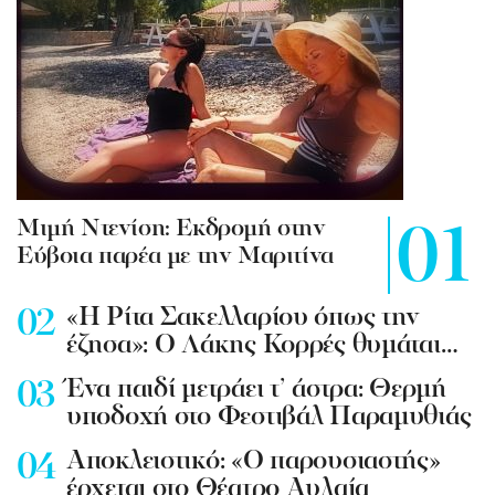
Mιμή Ντενίση: Εκδρομή στην
Εύβοια παρέα με την Μαριτίνα
«Η Ρίτα Σακελλαρίου όπως την
έζησα»: Ο Λάκης Κορρές θυμάται…
Ένα παιδί μετράει τ’ άστρα: Θερμή
υποδοχή στο Φεστιβάλ Παραμυθιάς
Aποκλειστικό: «Ο παρουσιαστής»
έρχεται στο Θέατρο Αυλαία