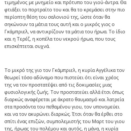
τιμημένος με μνημείο και πρότυπο του γιού-άντρα. Θα
φτιάξει το πορτραίτο του και θα το κρεμάσει στην πιο
περίοπτη θέση του σαλονιού της, ώστε όταν θα
σηκώνουν τα μάτια τους αυτή και ο μικρός γιος ο
Γκάμπριελ, να αντικρίζουν τα μάτια του ήρωα. Το ίδιο
και η Τερέζ, η κοπέλα του νεκρού ήρωα, που τους
επισκέπτεται συχνά.
Το μικρό της γιο τον Γκάμπριελ, η κυρία Αγγέλικα τον
θεωρεί τόσο αδύναμο που πιστεύει ότι είναι χρέος
της να τον προστατέψει από τις δοκιμασίες μιας
φυσιολογικής ζωής. Τον προστατεύει αλλά έτσι όπως
διαρκώς αναφέρεται με άκρατο θαυμασμό και λατρεία
στα προσόντα του πεθαμένου γιου, τον υπονομεύει
και να τον ακυρώνει διαρκώς. Έτσι όταν θα έρθει στο
σπίτι ένας επιζών, συμπολεμιστής του Μαρτ του γιου
της, ήρωας του πολέμου και αυτός, η μάνα, η κυρία