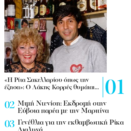
«Η Ρίτα Σακελλαρίου όπως την
έζησα»: Ο Λάκης Κορρές θυμάται…
Mιμή Ντενίση: Εκδρομή στην
Εύβοια παρέα με την Μαριτίνα
Γενέθλια για την εκθαμβωτική Ρίκα
Διαλυνά