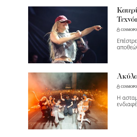
Κατερ
Τεχνό
COSMOPO
Επέστρε
αποθεώ
Ακύλα,
COSMOPO
Η ασταμ
ενδιαφέ