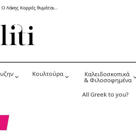
: Ο Λάκης Κορρές θυμάται…
υζην
Κουλτούρα
Καλειδοσκοπικά 
& Φιλοσοφημένα
All Greek to you?