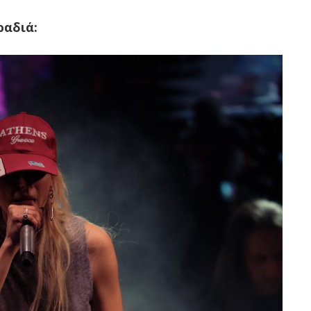
ραδιά: