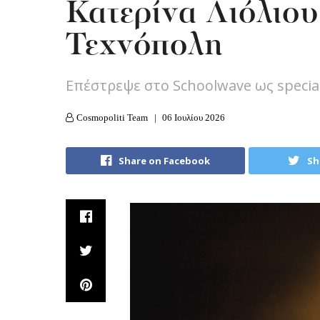
Κατερίνα Λιόλιο
Τεχνόπολη
Επέστρεψε στο Schoolwave ως specia
Cosmopoliti Team
06 Ιουλίου 2026
Share on Facebook
Sh