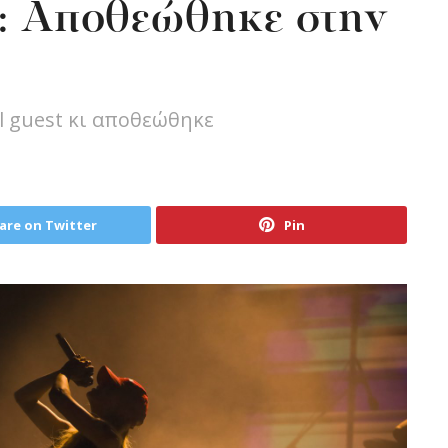
υ: Αποθεώθηκε στην
l guest κι αποθεώθηκε
are on Twitter
Pin