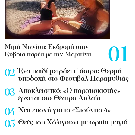
Mιμή Ντενίση: Εκδρομή στην
Εύβοια παρέα με την Μαριτίνα
Ένα παιδί μετράει τ’ άστρα: Θερμή
υποδοχή στο Φεστιβάλ Παραμυθιάς
Aποκλειστικό: «Ο παρουσιαστής»
έρχεται στο Θέατρο Αυλαία
Nέα εποχή για το «Στούντιο 4»
Θεές του Χόλιγουντ με ωραία μαγιό