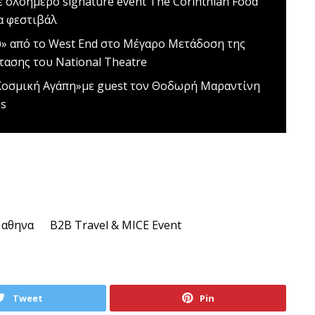
με ολοήμερο signature event
The Corinthian Food
να φεστιβάλ
υ» από το West End στο Μέγαρο
Μετάδοση της
ασης του National Theatre
Κοσμική Αγάπη»με guest τον Θοδωρή Μαραντίνη
us
αθηνα
Β2Β Travel & MICE Event
Tweet
Pin