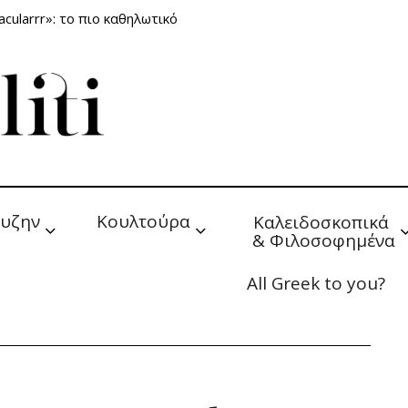
cularrr»: το πιο καθηλωτικό
υζην
Κουλτούρα
Καλειδοσκοπικά 
& Φιλοσοφημένα
All Greek to you?