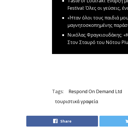
Taste of Loutraki: Έναρξη 
Festival: Όλες οι γεύσεις, έ
«Ήταν όλοι τους παιδιά μο
μαγνητοσκοπημένης παράστ
Νικόλας Φραγκιουδάκης: «
Στον Σταυρό του Νότου Pl
Tags:
Respond On Demand Ltd
τουριστικά γραφεία
Share