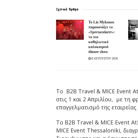
Σχετικά
Άρθρα
Το Lío Mykonos
παρουσιάζει το
«Spectacularrr»:
το πιο
καθηλωτικό
καλοκαιρινό
dinner show
8 ΑΥΓΟΥΣΤΟΥ 2026
Το B2B Travel & MICE Event A
στις 1 και 2 Απριλίου, με τη φ
επαγγελματισμό της εταιρεία
Το Β2Β Travel & MICE Event At
MICE Event Thessaloniki, δια