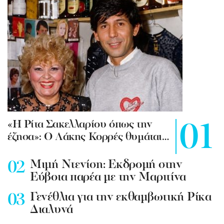
«Η Ρίτα Σακελλαρίου όπως την
έζησα»: Ο Λάκης Κορρές θυμάται…
Mιμή Ντενίση: Εκδρομή στην
Εύβοια παρέα με την Μαριτίνα
Γενέθλια για την εκθαμβωτική Ρίκα
Διαλυνά