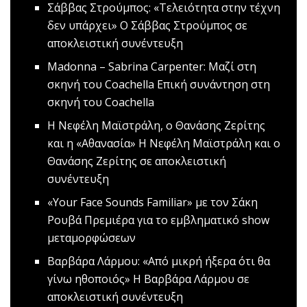
Σάββας Στρούμπος: «Τελειότητα στην τέχνη
δεν υπάρχει»
Ο Σάββας Στρούμπος σε
αποκλειστική συνέντευξη
Madonna – Sabrina Carpenter: Μαζί στη
σκηνή του Coachella
Επική συνάντηση στη
σκηνή του Coachella
H Νεφέλη Μαϊστράλη, o Θανάσης Ζερίτης
και η «Αθανασία»
Η Νεφέλη Μαϊστράλη και ο
Θανάσης Ζερίτης σε αποκλειστική
συνέντευξη
«Your Face Sounds Familiar» με τον Σάκη
Ρουβά
Πρεμιέρα για το εμβληματικό show
μεταμορφώσεων
Βαρβάρα Λάρμου: «Από μικρή ήξερα ότι θα
γίνω ηθοποιός»
H Βαρβάρα Λάρμου σε
αποκλειστική συνέντευξη