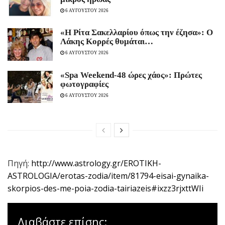
6 ΑΥΓΟΥΣΤΟΥ 2026
«Η Ρίτα Σακελλαρίου όπως την έζησα»: Ο
Λάκης Κορρές θυμάται…
6 ΑΥΓΟΥΣΤΟΥ 2026
«Spa Weekend-48 ώρες χάος»: Πρώτες
φωτογραφίες
6 ΑΥΓΟΥΣΤΟΥ 2026
Πηγή:
http://www.astrology.gr/EROTIKH-
ASTROLOGIA/erotas-zodia/item/81794-eisai-gynaika-
skorpios-des-me-poia-zodia-tairiazeis#ixzz3rjxttWIi
Διαβάστε επίσης: