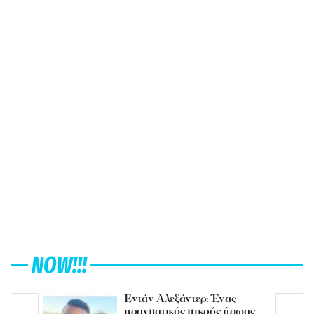
NOW!!!
Εντάν Αλεξάντερ: Ένας
πραγματικός μικρός ήρωας