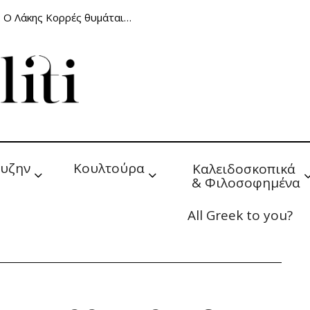
: Ο Λάκης Κορρές θυμάται…
υζην
Κουλτούρα
Καλειδοσκοπικά 
& Φιλοσοφημένα
All Greek to you?