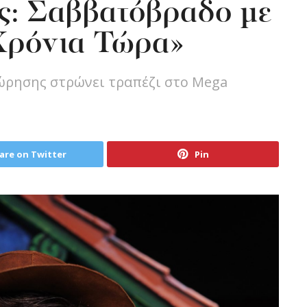
: Σαββατόβραδο με
 Χρόνια Τώρα»
ώρησης στρώνει τραπέζι στο Mega
are on Twitter
Pin