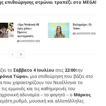
ης επιθεώρησης στρώνει τραπέζι στο MEGA!
«Spa Weekend-48
Καλομοίρα «Te
ώρες χάος»:
Amo»
Πρώτες
6 ΑΥΓΟΥΣΤΟΥ 2026
φωτογραφίες
6 ΑΥΓΟΥΣΤΟΥ 2026
ζει το
Σάββατο 4 Ιουλίου
στις
22:00
την
Χρόνια Τώρα»,
μια επιθεώρηση που βάζει στο
να που χαρακτηρίζουν τον Νεοέλληνα: το
τις εμμονές και τις καθημερινές του
ιαχρονική αδυναμία – το φαγητό – ο
Μάρκος
γεμάτη ρυθμό, μουσική και αλλεπάλληλες