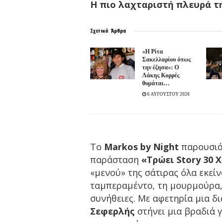
Η πιο λαχταριστή πλευρά τ
Σχετικά
Άρθρα
«Η Ρίτα
Σακελλαρίου όπως
την έζησα»: Ο
Λάκης Κορρές
θυμάται…
6 ΑΥΓΟΥΣΤΟΥ 2026
Το
Markos by Night
παρουσιά
παράσταση
«Τρώει Story 30 
«μενού» της σάτιρας όλα εκεί
ταμπεραμέντο, τη μουρμούρα, 
συνήθειες. Με αφετηρία μια δ
Σεφερλής
στήνει μια βραδιά 