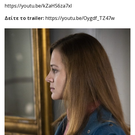
https://youtu.be/kZaHS6za7xI
Δείτε το
trailer
:
https://youtu.be/Oygdf_TZ47w