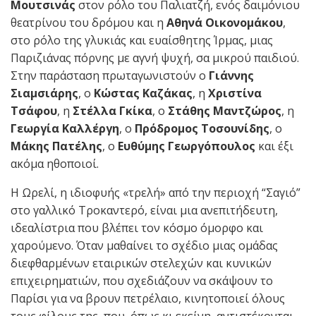
Μουτσινάς
στον ρόλο του Παλιατζή, ενός δαιμόνιου
θεατρίνου του δρόμου και η
Αθηνά Οικονομάκου
,
στο ρόλο της γλυκιάς και ευαίσθητης Ίρμας, μιας
Παριζιάνας πόρνης με αγνή ψυχή, σα μικρού παιδιού.
Στην παράσταση πρωταγωνιστούν ο
Γιάννης
Σιαμσιάρης
, ο
Κώστας Καζάκας
, η
Χριστίνα
Τσάφου
, η
Στέλλα Γκίκα
, ο
Στάθης Μαντζώρος
, η
Γεωργία Καλλέργη
, ο
Πρόδρομος Τοσουνίδης
, ο
Μάκης Πατέλης
, ο
Ευθύμης Γεωργόπουλος
και έξι
ακόμα ηθοποιοί.
Η Ωρελί, η ιδιοφυής «τρελή» από την περιοχή “Σαγιό”
στο γαλλικό Τροκαντερό, είναι μια ανεπιτήδευτη,
ιδεαλίστρια που βλέπει τον κόσμο όμορφο και
χαρούμενο. Όταν μαθαίνει το σχέδιο μιας ομάδας
διεφθαρμένων εταιρικών στελεχών και κυνικών
επιχειρηματιών, που σχεδιάζουν να σκάψουν το
Παρίσι για να βρουν πετρέλαιο, κινητοποιεί όλους
τους φίλους της, που, όπως κι εκείνη, αντιστέκονται