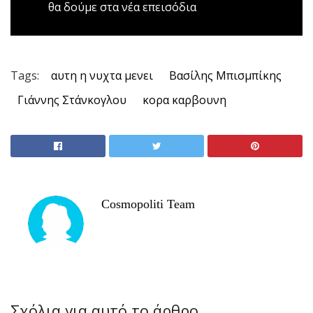
θα δούμε στα νέα επεισόδια
Tags:
αυτη η νυχτα μενει
Βασίλης Μπισμπίκης
Γιάννης Στάνκογλου
κορα καρβουνη
Cosmopoliti Team
Σχόλια για αυτό το άρθρο