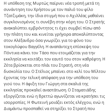
Η υπόθεση της Μυρτώς παίρνει νέα τροπή μετά τη
συνάντηση του Χρήστου με τον παλιό του φίλο
Τζατζιμάκη, την ίδια στιγμή που ο Αχιλλέας μαθαίνει
συγκλονισμένος τι συνέβη στην κόρη του. Ο Στρατής
ανακαλύπτει εμβρόντητος τι έχει συμβεί πίσω από
την πλάτη του και κινείται γρήγορα αποκαλύπτοντας
στον Αλέξανδρο όσα γνωρίζει για το φόνο του
τοκογλύφου Βαγγέλη. Η αναπάντεχη επίσκεψη του
Πόντικα κάνει τον Τάσο που ετοιμάζεται για την
εκκλησία να κοιτάξει τον εαυτό του στον καθρέφτη. Η
Ζέτα βρίσκεται στο πλάι του Στρατή, στη νέα
δυσκολία του. Ο Στέλιος μπαίνει στο κελί του Μίλτου
έχοντας την τελική απόφαση για την υπόθεση του
γιού του. Η άφιξη του Γιώργη στα σκαλιά της
εκκλησίας προκαλεί αναστάτωση. Ο Σταματιάδης
εξοργίζεται ενώ η Βρεττώ αγωνίζεται να κρατήσει τις
ισορροπίες. Η Φωτεινή μοιάζει εκτός ελέγχου, ενώ η
Διαμάντω προσπαθεί να στηρίξει το Στρατή που