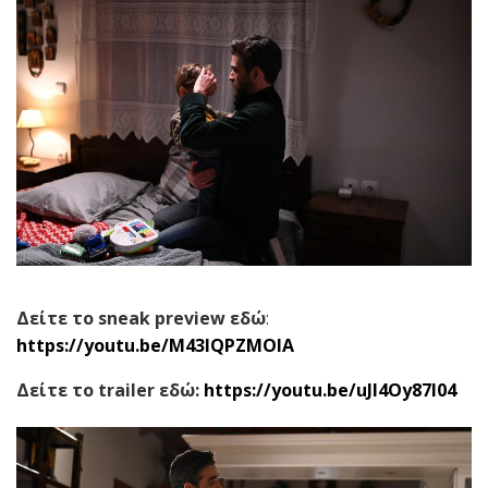
Δείτε το
sneak preview
εδώ
:
https
://
youtu
.
be
/
M
43
IQPZMOlA
Δείτε το
trailer
εδώ:
https
://
youtu
.
be
/
uJl
4
Oy
87
I
04