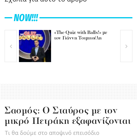
NOW!!!
«The Quiz with Balls!» με
τον Γιάννη Τσιμιτσέλη
Σασμός: Ο Σταύρος με τον
μικρό Πετράκη εξαφανίζονται
Τι θα δούμε στο αποψινό επεισόδιο