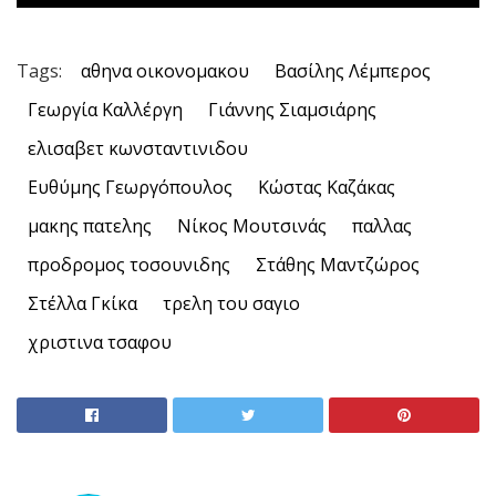
Tags:
αθηνα οικονομακου
Βασίλης Λέμπερος
Γεωργία Καλλέργη
Γιάννης Σιαμσιάρης
ελισαβετ κωνσταντινιδου
Ευθύμης Γεωργόπουλος
Κώστας Καζάκας
μακης πατελης
Νίκος Μουτσινάς
παλλας
προδρομος τοσουνιδης
Στάθης Μαντζώρος
Στέλλα Γκίκα
τρελη του σαγιο
χριστινα τσαφου