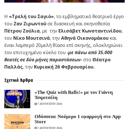
Η
«Τρελή του Σαγιό»
, το εμβληματικό θεατρικό έργο
του
Ζαν Ζιρωντού
σε διασκευή και σκηνοθεσία
Πέτρου Ζούλια
, με την
Ελισάβετ Κωνσταντινίδου
,
τον
Νίκο
Μουτσινά
, την
Αθηνά Οικονομάκου
και
έναν λαμπερό 20μελή θίασο επί σκηνής, ολοκληρώνει
τον επιτυχημένο κύκλο του
-με πάνω από 35.000
θεατές σε δύο μήνες παραστάσεων-
στο
Θέατρο
Παλλάς
, την
Κυριακή 26 Φεβρουαρίου.
Σχετικά
Άρθρα
«The Quiz with Balls!» με τον Γιάννη
Τσιμιτσέλη
7 ΑΥΓΟΥΣΤΟΥ 2026
Οδύσσεια: Νούμερο 1 εφαρμογή στο App
Store
7 ΑΥΓΟΥΣΤΟΥ 2026