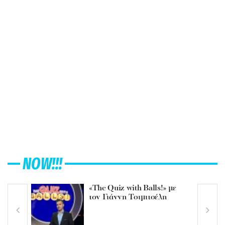
NOW!!!
«The Quiz with Balls!» με
τον Γιάννη Τσιμιτσέλη