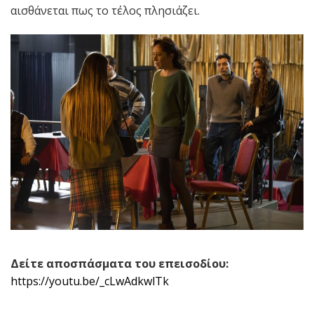
αισθάνεται πως το τέλος πλησιάζει.
Δείτε αποσπάσματα του επεισοδίου:
https
://
youtu
.
be
/_
cLwAdkwlTk