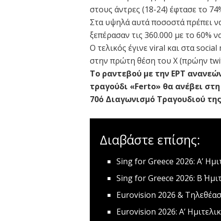
στους άντρες (18-24) έφτασε το 74
Στα υψηλά αυτά ποσοστά πρέπει να
ξεπέρασαν τις 360.000 με το 60% 
O τελικός έγινε viral και στα socia
στην πρώτη θέση του Χ (πρώην twit
To ραντεβού με την ΕΡΤ ανανεών
τραγούδι «Ferto» θα ανέβει στ
70ό Διαγωνισμό Τραγουδιού της 
Διαβάστε επίσης:
Sing for Greece 2026: Α’ Η
Sing for Greece 2026: Β΄ Ημ
Eurovision 2026 & Τηλεθέα
Eurovision 2026: Α’ Ημιτελ