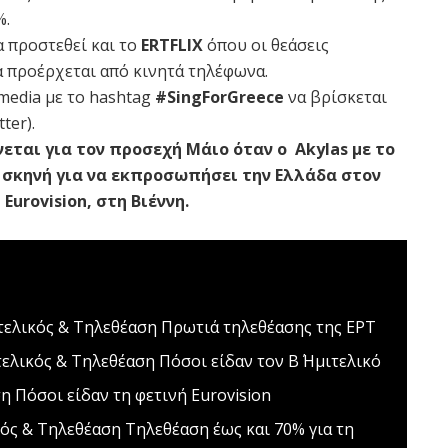
%.
 προστεθεί και το
ERTFLIX
όπου οι θεάσεις
να προέρχεται από κινητά τηλέφωνα.
l media με το hashtag
#SingForGreece
να βρίσκεται
ter).
εται για τον προσεχή Μάιο όταν ο Akylas με το
η σκηνή για να εκπροσωπήσει την Ελλάδα στον
Eurovision, στη Βιέννη.
μιτελικός & Τηλεθέαση
Πρωτιά τηλεθέασης της ΕΡΤ
ιτελικός & Τηλεθέαση
Πόσοι είδαν τον Β΄ Ημιτελικό
ση
Πόσοι είδαν τη φετινή Eurovision
ικός & Τηλεθέαση
Τηλεθέαση έως και 70% για τη