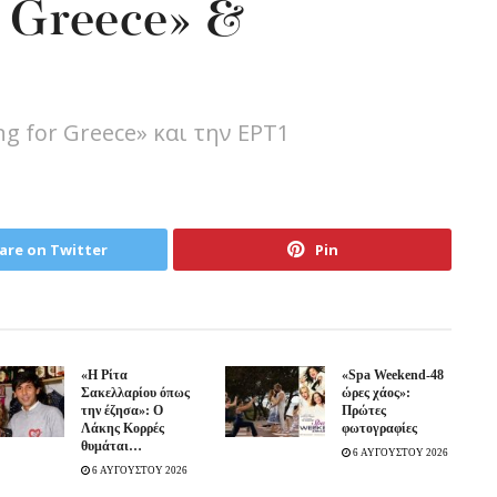
r Greece» &
ng for Greece» και την ΕΡΤ1
are on Twitter
Pin
«Η Ρίτα
«Spa Weekend-48
Σακελλαρίου όπως
ώρες χάος»:
την έζησα»: Ο
Πρώτες
Λάκης Κορρές
φωτογραφίες
θυμάται…
6 ΑΥΓΟΥΣΤΟΥ 2026
6 ΑΥΓΟΥΣΤΟΥ 2026