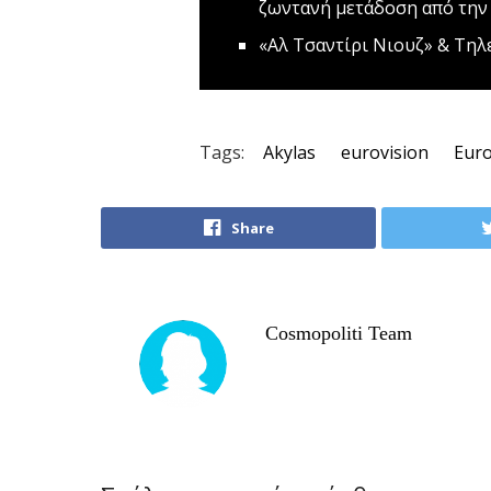
ζωντανή μετάδοση από την
«Αλ Τσαντίρι Νιουζ» & Τηλ
Tags:
Akylas
eurovision
Euro
Share
Cosmopoliti Team