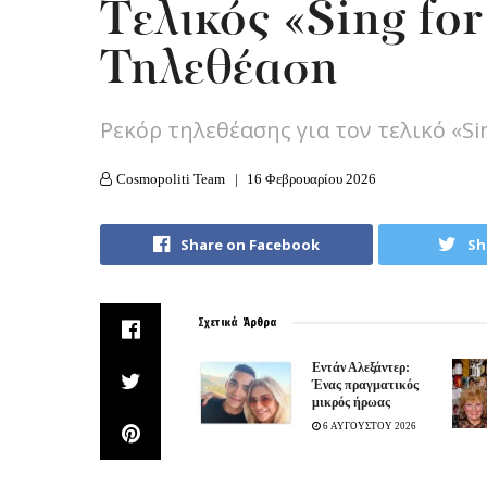
Tελικός «Sing fo
Τηλεθέαση
Ρεκόρ τηλεθέασης για τον τελικό «Si
Cosmopoliti Team
16 Φεβρουαρίου 2026
Share on Facebook
Sh
Σχετικά
Άρθρα
Εντάν Αλεξάντερ:
Ένας πραγματικός
μικρός ήρωας
6 ΑΥΓΟΥΣΤΟΥ 2026