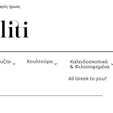
ικρός ήρωας
υζην
Κουλτούρα
Καλειδοσκοπικά 
& Φιλοσοφημένα
All Greek to you?