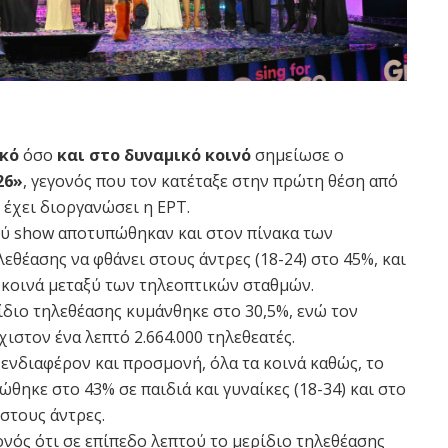
ικό
όσο
και στο δυναμικό κοινό
σημείωσε ο
26»
, γεγονός που τον κατέταξε στην πρώτη θέση από
 έχει διοργανώσει η ΕΡΤ.
ού show αποτυπώθηκαν και στον πίνακα των
εθέασης να φθάνει στους άντρες (18-24) στο 45%, και
α κοινά μεταξύ των τηλεοπτικών σταθμών.
ρίδιο τηλεθέασης κυμάνθηκε στο 30,5%, ενώ τον
ιστον ένα λεπτό 2.664.000 τηλεθεατές.
 ενδιαφέρον και προσμονή, όλα τα κοινά καθώς, το
θηκε στο 43% σε παιδιά και γυναίκες (18-34) και στο
 στους άντρες.
νός ότι σε επίπεδο λεπτού το μερίδιο τηλεθέασης