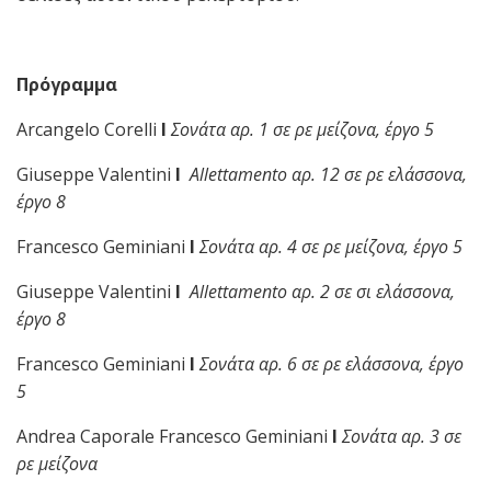
Πρόγραμμα
Arcangelo Corelli
I
Σονάτα αρ. 1 σε ρε μείζονα, έργο 5
Giuseppe Valentini
I
Allettamento
αρ
. 12
σε
ρε
ελάσσονα
,
έργο
8
Francesco Geminiani
I
Σονάτα
αρ
. 4
σε
ρε
μείζονα
,
έργο
5
Giuseppe Valentini
I
Allettamento
αρ
. 2
σε
σι
ελάσσονα
,
έργο
8
Francesco Geminiani
I
Σονάτα
αρ
. 6
σε
ρε
ελάσσονα
,
έργο
5
Andrea Caporale Francesco Geminiani
I
Σονάτα
αρ
. 3
σε
ρε
μείζονα