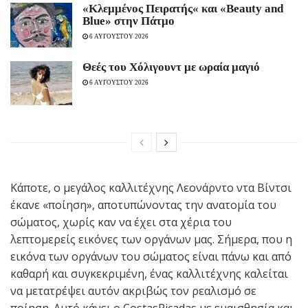
«Κλεμμένος Πειρατής« και «Beauty and
Blue» στην Πάτμο
6 ΑΥΓΟΥΣΤΟΥ 2026
Θεές του Χόλιγουντ με ωραία μαγιό
6 ΑΥΓΟΥΣΤΟΥ 2026
Κάποτε, ο μεγάλος καλλιτέχνης Λεονάρντο ντα Βίντσι
έκανε «ποίηση», αποτυπώνοντας την ανατομία του
σώματος, χωρίς καν να έχει στα χέρια του
λεπτομερείς εικόνες των οργάνων μας. Σήμερα, που η
εικόνα των οργάνων του σώματος είναι πάνω και από
καθαρή και συγκεκριμένη, ένας καλλιτέχνης καλείται
να μετατρέψει αυτόν ακριβώς τον ρεαλισμό σε
ποίηση. Αυτό κάνει ο CostasPicadas με ευαισθησία και