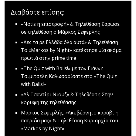
Διαβάστε επίσης:
«Notis η επιστροφή» & Τηλεθέαση
Σάρωσε
σε τηλεθέαση ο Μάρκος Σεφερλής
«Δες τα ρε Ελλάδα όλα αυτά» & Τηλεθέαση
Το «Markos by Night» κατέκτησε μία ακόμα
πρωτιά στην prime time
«The Quiz with Balls!» με τον Γιάννη
Τσιμιτσέλη
Καλωσορίσατε στο «The Quiz
with Balls!»
«Αλ Τσαντίρι Νιουζ» & Τηλεθέαση
Στην
κορυφή της τηλεθέασης
Μάρκος Σεφερλής: «Ακυβέρνητο καράβι η
πατρίδα μας» & Τηλεθέαση
Κυριαρχία του
«Markos by Night»