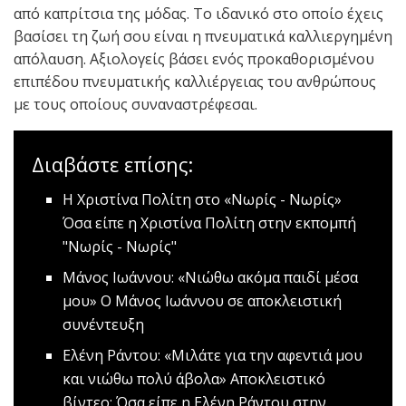
από καπρίτσια της μόδας. Το ιδανικό στο οποίο έχεις
βασίσει τη ζωή σου είναι η πνευματικά καλλιεργημένη
απόλαυση. Αξιολογείς βάσει ενός προκαθορισμένου
επιπέδου πνευματικής καλλιέργειας του ανθρώπους
με τους οποίους συναναστρέφεσαι.
Διαβάστε επίσης:
H Xριστίνα Πολίτη στο «Νωρίς - Νωρίς»
Όσα είπε η Χριστίνα Πολίτη στην εκπομπή
"Nωρίς - Νωρίς"
Mάνος Ιωάννου: «Νιώθω ακόμα παιδί μέσα
μου»
Ο Μάνος Ιωάννου σε αποκλειστική
συνέντευξη
Ελένη Ράντου: «Μιλάτε για την αφεντιά μου
και νιώθω πολύ άβολα»
Αποκλειστικό
βίντεο: Όσα είπε η Eλένη Ράντου στην