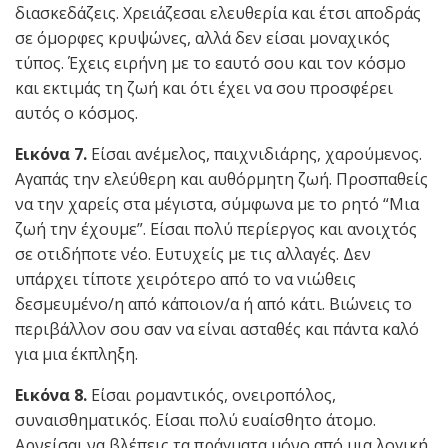
διασκεδάζεις. Χρειάζεσαι ελευθερία και έτσι αποδράς
σε όμορφες κρυψώνες, αλλά δεν είσαι μοναχικός
τύπος. Έχεις ειρήνη με το εαυτό σου και τον κόσμο
και εκτιμάς τη ζωή και ότι έχει να σου προσφέρει
αυτός ο κόσμος.
Εικόνα 7.
Είσαι ανέμελος, παιχνιδιάρης, χαρούμενος.
Αγαπάς την ελεύθερη και αυθόρμητη ζωή. Προσπαθείς
να την χαρείς στα μέγιστα, σύμφωνα με το ρητό “Μια
ζωή την έχουμε”. Είσαι πολύ περίεργος και ανοιχτός
σε οτιδήποτε νέο. Ευτυχείς με τις αλλαγές. Δεν
υπάρχει τίποτε χειρότερο από το να νιώθεις
δεσμευμένο/η από κάποιον/α ή από κάτι. Βιώνεις το
περιβάλλον σου σαν να είναι ασταθές και πάντα καλό
για μια έκπληξη.
Εικόνα 8.
Είσαι ρομαντικός, ονειροπόλος,
συναισθηματικός. Είσαι πολύ ευαίσθητο άτομο.
Αρνείσαι να βλέπεις τα πράγματα μόνο από μια λογική,