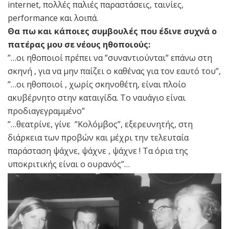
internet, πολλές παλιές παραστάσεις, ταινίες,
performance και λοιπά.
Θα πω και κάποιες συμβουλές που έδινε συχνά ο
πατέρας μου σε νέους ηθοποιούς:
”…οι ηθοποιοί πρέπει να ”συναντιούνται” επάνω στη
σκηνή , για να μην παίζει ο καθένας για τον εαυτό του”,
”…οι ηθοποιοί , χωρίς σκηνοθέτη, είναι πλοίο
ακυβέρνητο στην καταιγίδα. Το ναυάγιο είναι
προδιαγεγραμμένο”
”…θεατρίνε, γίνε ”Κολόμβος”, εξερευνητής, στη
διάρκεια των προβών και μέχρι την τελευταία
παράσταση ψάχνε, ψάχνε , ψάχνε ! Τα όρια της
υποκριτικής είναι ο ουρανός”…