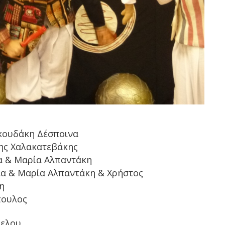
κουδάκη Δέσποινα
λης Χαλακατεβάκης
ία & Μαρία Αλπαντάκη
α & Μαρία Αλπαντάκη & Χρήστος
η
πουλος
πελου