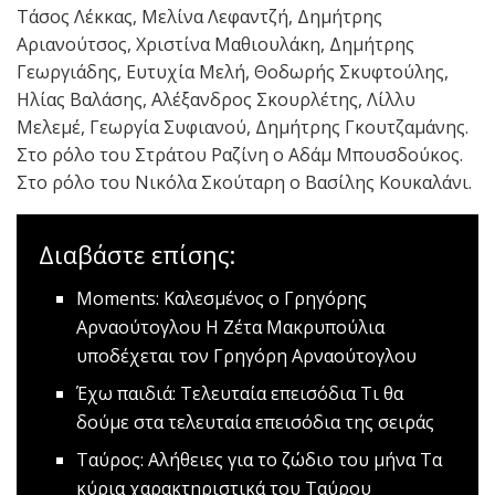
Τάσος Λέκκας, Μελίνα Λεφαντζή, Δημήτρης
Αριανούτσος, Χριστίνα Μαθιουλάκη, Δημήτρης
Γεωργιάδης, Ευτυχία Μελή, Θοδωρής Σκυφτούλης,
Ηλίας Βαλάσης, Αλέξανδρος Σκουρλέτης, Λίλλυ
Μελεμέ, Γεωργία Συφιανού, Δημήτρης Γκουτζαμάνης.
Στο ρόλο του Στράτου Ραζίνη ο Αδάμ Μπουσδούκος.
Στο ρόλο του Νικόλα Σκούταρη ο Βασίλης Κουκαλάνι.
Διαβάστε επίσης:
Moments: Καλεσμένος ο Γρηγόρης
Αρναούτογλου
Η Ζέτα Μακρυπούλια
υποδέχεται τον Γρηγόρη Αρναούτογλου
Έχω παιδιά: Τελευταία επεισόδια
Τι θα
δούμε στα τελευταία επεισόδια της σειράς
Ταύρος: Αλήθειες για το ζώδιο του μήνα
Τα
κύρια χαρακτηριστικά του Ταύρου