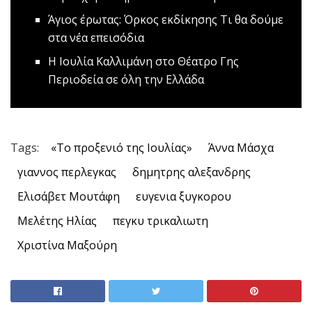
Άγιος έρωτας: Όρκος εκδίκησης
Τι θα δούμε
στα νέα επεισόδια
Η Ιουλία Καλλιμάνη στο Θέατρο Γης
Περιοδεία σε όλη την Ελλάδα
Tags:
«Το προξενιό της Ιουλίας»
Άννα Μάσχα
γιαννος περλεγκας
δημητρης αλεξανδρης
Ελισάβετ Μουτάφη
ευγενια ξυγκορου
Μελέτης Ηλίας
πεγκυ τρικαλιωτη
Χριστίνα Μαξούρη