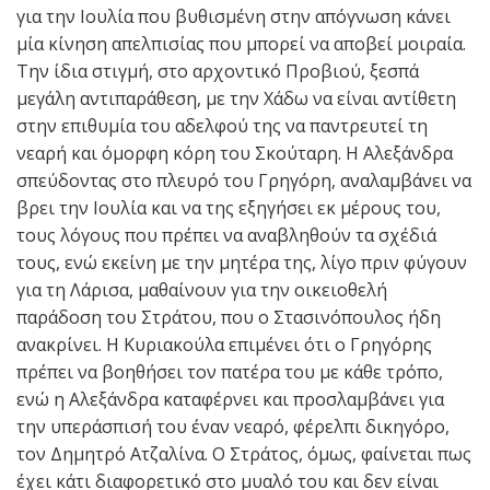
για την Ιουλία που βυθισμένη στην απόγνωση κάνει
μία κίνηση απελπισίας που μπορεί να αποβεί μοιραία.
Την ίδια στιγμή, στο αρχοντικό Προβιού, ξεσπά
μεγάλη αντιπαράθεση, με την Χάδω να είναι αντίθετη
στην επιθυμία του αδελφού της να παντρευτεί τη
νεαρή και όμορφη κόρη του Σκούταρη. Η Αλεξάνδρα
σπεύδοντας στο πλευρό του Γρηγόρη, αναλαμβάνει να
βρει την Ιουλία και να της εξηγήσει εκ μέρους του,
τους λόγους που πρέπει να αναβληθούν τα σχέδιά
τους, ενώ εκείνη με την μητέρα της, λίγο πριν φύγουν
για τη Λάρισα, μαθαίνουν για την οικειοθελή
παράδοση του Στράτου, που ο Στασινόπουλος ήδη
ανακρίνει. Η Κυριακούλα επιμένει ότι ο Γρηγόρης
πρέπει να βοηθήσει τον πατέρα του με κάθε τρόπο,
ενώ η Αλεξάνδρα καταφέρνει και προσλαμβάνει για
την υπεράσπισή του έναν νεαρό, φέρελπι δικηγόρο,
τον Δημητρό Ατζαλίνα. Ο Στράτος, όμως, φαίνεται πως
έχει κάτι διαφορετικό στο μυαλό του και δεν είναι