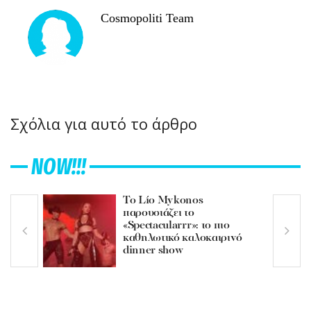
Cosmopoliti Team
Σχόλια για αυτό το άρθρο
NOW!!!
Το Lío Mykonos
παρουσιάζει το
«Spectacularrr»: το πιο
καθηλωτικό καλοκαιρινό
dinner show