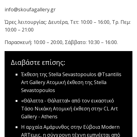
info@skoufagallery.gr
Ώρες λειτουργίας: Δευτέρα, Τετ: 10:00 – 16:00, Τρ. Πεμ:
10:00 – 21:00
Παρασκευή: 10:00 – 20:00, Σάββατο: 10:30 – 16:00.
Διαβάστε επίσης:
Έκθεση της Stella Sevastopoulos @Tsantilis
Art Gallery
Ατομική έκθεση της Stella
Sevastopoulos
«Θάλαττα - Θάλαττα!» από τον εικαστικό
Τάσο Νικάκη
Ατομική έκθεση στην CL Art
Gallery - Athens
Η αρχαία Αμάρυνθος στην Εύβοια
Modern
ARTεμις, η σύγχρονη τέχνη εμπνέεται από