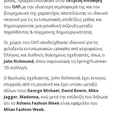
μόδας, πραγματοποιήθηκε στην
Πέτρινη Αποθήκη
του
ΟΛΠ
με την ιδιαίτερη ατμόσφαιρά της και τον
βιομηχανικό της χαρακτήρα, αποτελώντας το ιδανικό
σκηνικό για τις εντυπωσιακές επιδείξεις μόδας και
δημιουργώντας μια μοναδική σύζευξη μεταξύ
παρελθόντος & σύγχρονης δημιουργικότητας.
Οι χώροι του ΟΛΠ αποδείχθηκαν ιδανικοί για τη
φιλοξενία εντυπωσιακών catwalks από κορυφαίους
Έλληνες και διεθνείς διάσημους σχεδιαστές, όπως ο
John Richmond,
όπου παρουσίασε τη Spring/Summer
’25 συλλογή.
Ο θρυλικός σχεδιαστής, John Richmond, έχει έντονες
επιρροές από τη μουσική και έχει ντύσει μεταξύ
άλλων τους
George Michael, David Bowie, Mike
Jagger, Madonna,
ενώ μετά την επίδειξή του δήλωσε
ότι το
Athens Fashion Week
είναι εφάμιλλο του
Milan Fashion Week.