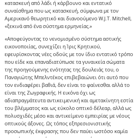
κατασκευή από λάδι ή κάρβουνο και εντατικό
συναίσθημα που ως κατασκευή, σύμφωνα με τον
Αμερικανό θεωρητικό και διανοούμενο W.J.T. Mitchell,
«ξεκινά από ένα σύστημα ερμηνείας.»
«Αποφεύγοντας το νενομισμένο σύστημα αστικής
εικονοποιίας, συνεχίζει η Ίρις Κρητικού,
εφευρίσκοντας νέες οδούς με τον ίδιο εντατικό τρόπο
που είδε και επαναδιατύπωσε τα γυναικεία σώματα
της προηγούμενης ενότητας της δουλειάς του, ο
Παναγιώτης Μπελντέκος επιβεβαιώνει ότι αυτό που
τον ενδιαφέρει βαθιά, δεν είναι το φαίνεσθαι αλλά το
είναι της Ζωγραφικής. Η εικόνα όχι ως
αδιαπραγμάτευτα αντικειμενική και αμετακίνητη εστία
του βλέμματος και ως εύκολο οπτικό δέλεαρ, αλλά ως
πολυσχιδές μέσο και αντικείμενο εμπειρίας με νέους
οπτικούς άξονες. Ως τόπος εξπρεσιονιστικής
προσωπικής έκφρασης που δεν παύει ωστόσο καμία