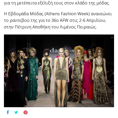
για τη μετέπειτα εξέλιξή τους στον κλάδο της μόδας.
Η Εβδομάδα Μόδας (Athens Fashion Week) ανανεώνει
το ραντεβού της για το 36o AFW στις 2-6 Απριλίου,
στην Πέτρινη Αποθήκη του Λιμένος Πειραιώς.