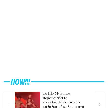
NOW!!!
Το Lío Mykonos
παρουσιάζει το
«Spectacularrr»: το πιο
καθηλωτικό καλοκαιρινό