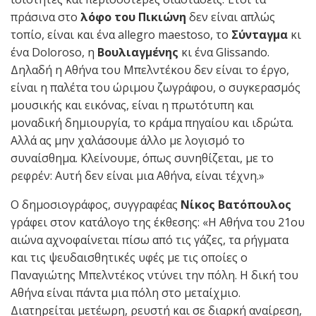
πράσινα στο
λόφο του Πικιώνη
δεν είναι απλώς
τοπίο, είναι και ένα allegro maestoso, το
Σύνταγμα
κι
ένα Doloroso, η
Βουλιαγμένης
κι ένα Glissando.
Δηλαδή η Αθήνα του Μπελντέκου δεν είναι το έργο,
είναι η παλέτα του ώριμου ζωγράφου, ο συγκερασμός
μουσικής και εικόνας, είναι η πρωτότυπη και
μοναδική δημιουργία, το κράμα πηγαίου και ιδρώτα.
Αλλά ας μην χαλάσουμε άλλο με λογισμό το
συναίσθημα. Κλείνουμε, όπως συνηθίζεται, με το
ρεφρέν: Αυτή δεν είναι μια Αθήνα, είναι τέχνη.»
Ο δημοσιογράφος, συγγραφέας
Νίκος Βατόπουλος
γράφει στον κατάλογο της έκθεσης: «Η Αθήνα του 21ου
αιώνα αχνοφαίνεται πίσω από τις γάζες, τα ρήγματα
και τις ψευδαισθητικές υφές με τις οποίες ο
Παναγιώτης Μπελντέκος ντύνει την πόλη. Η δική του
Αθήνα είναι πάντα μια πόλη στο μεταίχμιο.
Διατηρείται μετέωρη, ρευστή και σε διαρκή αναίρεση,