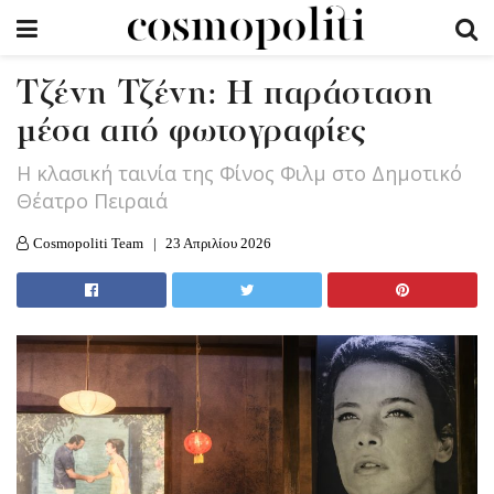
Tζένη Τζένη: Η παράσταση
μέσα από φωτογραφίες
Η κλασική ταινία της Φίνος Φιλμ στο Δημοτικό
Θέατρο Πειραιά
Cosmopoliti Team
23 Απριλίου 2026