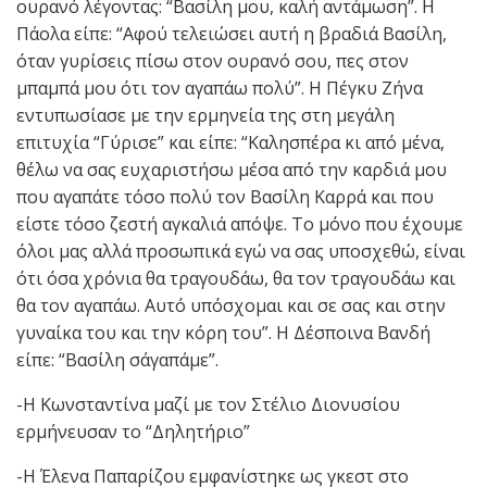
ουρανό λέγοντας: “Βασίλη μου, καλή αντάμωση”. Η
Πάολα είπε: “Αφού τελειώσει αυτή η βραδιά Βασίλη,
όταν γυρίσεις πίσω στον ουρανό σου, πες στον
μπαμπά μου ότι τον αγαπάω πολύ”. Η Πέγκυ Ζήνα
εντυπωσίασε με την ερμηνεία της στη μεγάλη
επιτυχία “Γύρισε” και είπε: “Καλησπέρα κι από μένα,
θέλω να σας ευχαριστήσω μέσα από την καρδιά μου
που αγαπάτε τόσο πολύ τον Βασίλη Καρρά και που
είστε τόσο ζεστή αγκαλιά απόψε. Το μόνο που έχουμε
όλοι μας αλλά προσωπικά εγώ να σας υποσχεθώ, είναι
ότι όσα χρόνια θα τραγουδάω, θα τον τραγουδάω και
θα τον αγαπάω. Αυτό υπόσχομαι και σε σας και στην
γυναίκα του και την κόρη του”. Η Δέσποινα Βανδή
είπε: “Βασίλη σ΄αγαπάμε”.
-Η Κωνσταντίνα μαζί με τον Στέλιο Διονυσίου
ερμήνευσαν το “Δηλητήριο”
-Η Έλενα Παπαρίζου εμφανίστηκε ως γκεστ στο