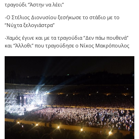
τραγούδι “Άστην να λέει”
-Ο Στέλιος Διονυσίου ξεσήκωσε το στάδιο με το
“Νύχτα ξελογιάστρα”
-Χαμός έγινε και με τα τραγούδια “Δεν πάω πουθενά”
και “Άλλοθι” που τραγούδησε ο Νίκος Μακρόπουλος