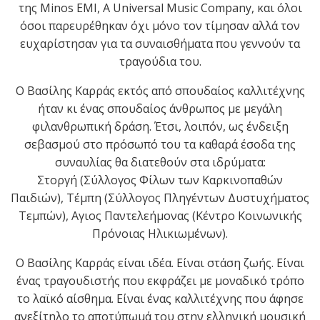
της
Minos EMI
,
A Universal Music Company
, και όλοι
όσοι παρευρέθηκαν όχι μόνο τον τίμησαν αλλά τον
ευχαρίστησαν για τα συναισθήματα που γεννούν τα
τραγούδια του.
Ο Βασίλης Καρράς εκτός από σπουδαίος καλλιτέχνης
ήταν κι ένας σπουδαίος άνθρωπος με μεγάλη
φιλανθρωπική δράση. Έτσι, λοιπόν, ως ένδειξη
σεβασμού στο πρόσωπό του τα καθαρά έσοδα της
συναυλίας θα διατεθούν στα ιδρύματα:
Στοργή
(Σύλλογος Φίλων των Καρκινοπαθών
Παιδιών),
Τέμπη
(Σύλλογος Πληγέντων Δυστυχήματος
Τεμπών),
Αγιος Παντελεήμονας
(Κέντρο Κοινωνικής
Πρόνοιας Ηλικιωμένων).
Ο Βασίλης Καρράς είναι ιδέα. Είναι στάση ζωής. Είναι
ένας τραγουδιστής που εκφράζει με μοναδικό τρόπο
το λαϊκό αίσθημα. Είναι ένας καλλιτέχνης που άφησε
ανεξίτηλο το αποτύπωμά του στην ελληνική μουσική