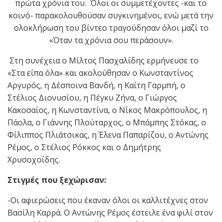
πρώτα χρόνια του.
Όλοι οι συμμετέχοντες -και το
κοινό- παρακολουθούσαν συγκινημένοι, ενώ μετά την
ολοκλήρωση του βίντεο τραγούδησαν όλοι μαζί το
«Όταν τα χρόνια σου περάσουν».
Στη συνέχεια ο Μίλτος Πασχαλίδης ερμήνευσε το
«Στα είπα όλα» και ακολούθησαν ο Κωνσταντίνος
Αργυρός, η Δέσποινα Βανδή, η Καίτη Γαρμπή, ο
Στέλιος Διονυσίου, η Πέγκυ Ζήνα, ο Γιώργος
Κακοσαίος, η Κωνσταντίνα, ο Νίκος Μακρόπουλος, η
Πάολα, ο Γιάννης Πλούταρχος, ο Μπάμπης Στόκας, ο
Φίλιππος Πλιάτσικας, η Έλενα Παπαρίζου, ο Αντώνης
Ρέμος, ο Στέλιος Ρόκκος και ο Δημήτρης
Χρυσοχοΐδης.
Στιγμές που ξεχώρισαν:
-Οι αφιερώσεις που έκαναν όλοι οι καλλιτέχνες στον
Βασίλη Καρρά. Ο Αντώνης Ρέμος έστειλε ένα φιλί στον