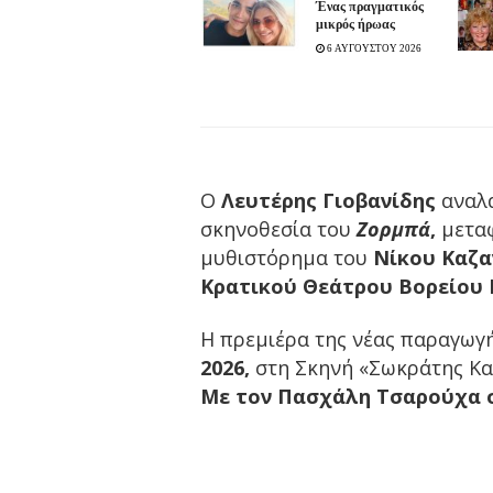
Ένας πραγματικός
μικρός ήρωας
6 ΑΥΓΟΥΣΤΟΥ 2026
Ο
Λευτέρης Γιοβανίδης
αναλα
σκηνοθεσία του
Ζορμπά
,
μεταφ
μυθιστόρημα του
Νίκου Καζα
Κρατικού Θεάτρου Βορείου 
Η πρεμιέρα της νέας παραγωγή
2026,
στη Σκηνή «Σωκράτης Καρ
Με τον Πασχάλη Τσαρούχα σ