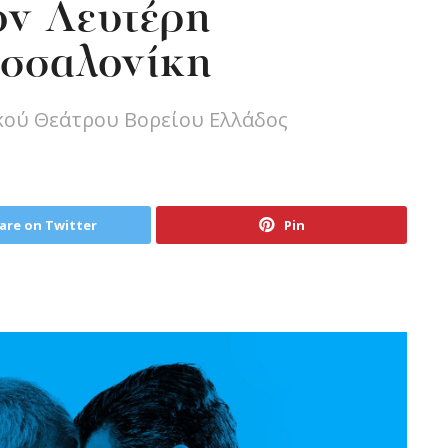
ον Λευτέρη
εσσαλονίκη
κού Θεάτρου Βορείου Ελλάδος
are on Twitter
Pin