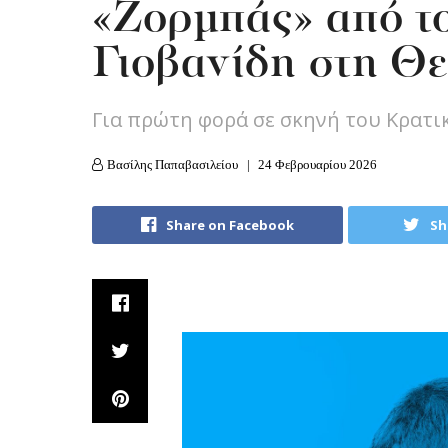
«Ζορμπάς» από τ
Γιοβανίδη στη Θ
Για πρώτη φορά σε σκηνή του Κρατι
Βασίλης Παπαβασιλείου
24 Φεβρουαρίου 2026
Share on Facebook
Sh