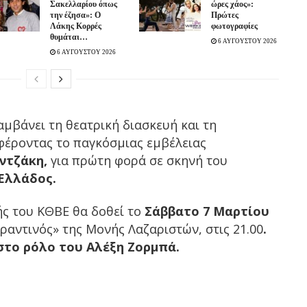
Σακελλαρίου όπως
ώρες χάος»:
την έζησα»: Ο
Πρώτες
Λάκης Κορρές
φωτογραφίες
θυμάται…
6 ΑΥΓΟΥΣΤΟΥ 2026
6 ΑΥΓΟΥΣΤΟΥ 2026
μβάνει τη θεατρική διασκευή και τη
έροντας το παγκόσμιας εμβέλειας
ντζάκη,
για πρώτη φορά σε σκηνή του
Ελλάδος.
ς του ΚΘΒΕ θα δοθεί το
Σάββατο 7 Μαρτίου
αντινός» της Μονής Λαζαριστών, στις 21.00
.
το ρόλο του Αλέξη Ζορμπά.