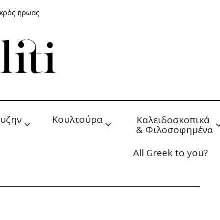
ικρός ήρωας
υζην
Κουλτούρα
Καλειδοσκοπικά 
& Φιλοσοφημένα
All Greek to you?