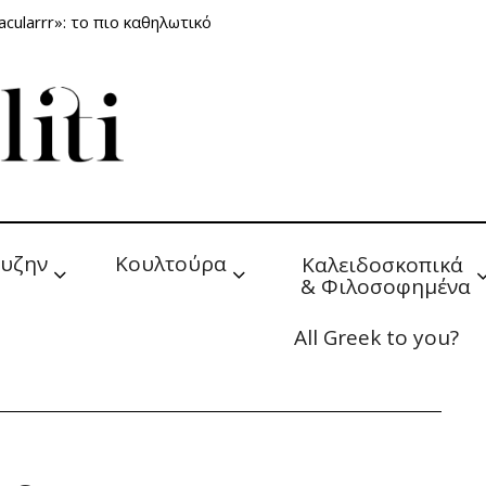
cularrr»: το πιο καθηλωτικό
υζην
Κουλτούρα
Καλειδοσκοπικά 
& Φιλοσοφημένα
All Greek to you?