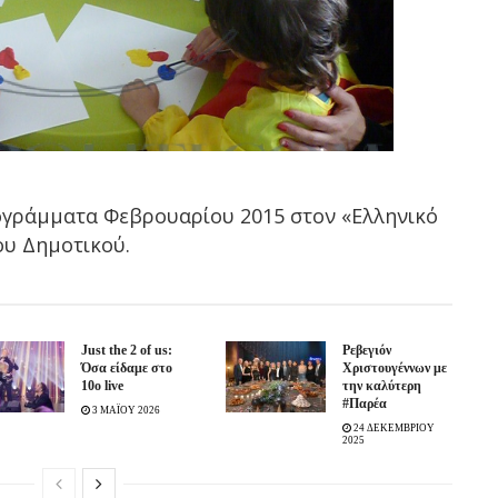
ογράμματα Φεβρουαρίου 2015 στον «Ελληνικό
ου Δημοτικού.
Just the 2 of us:
Ρεβεγιόν
Όσα είδαμε στο
Χριστουγέννων με
10ο live
την καλύτερη
#Παρέα
3 ΜΑΪΟΥ 2026
24 ΔΕΚΕΜΒΡΙΟΥ
2025