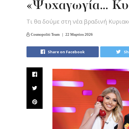
«Ψυχαγωγία… Κυ
Tι θα δούμε στη νέα βραδινή Κυρια
Cosmopoliti Team
22 Μαρτίου 2026
Share on Facebook
Sh