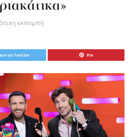
ριακάτικα»
κάτικη εκπομπή
are on Twitter
Pin