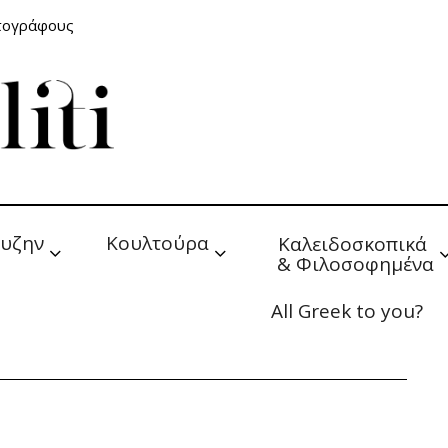
ατογράφους
υζην
Κουλτούρα
Καλειδοσκοπικά 
& Φιλοσοφημένα
All Greek to you?