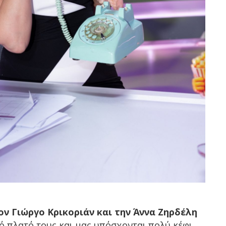
ον Γιώργο Κρικοριάν και την Άννα Ζηρδέλη
 πλατό τους και μας υπόσχονται πολύ κέφι,