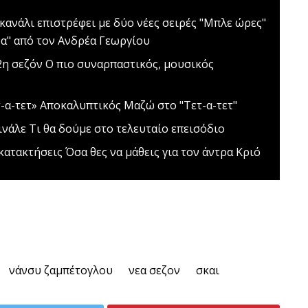
κανάλι επιστρέφει με δύο νέες σειρές
"Μπλε ώρες"
ρα" από τον Ανδρέα Γεωργίου
2η σεζόν
O πιο συναρπαστικός, μουσικός
-α-τετ»
Αποκαλυπτικός Μαζώ στο "Τετ-α-τετ"
ινάλε
Τι θα δούμε στο τελευταίο επεισόδιο
 κατακτήσεις
Όσα θες να μάθεις για τον άντρα Κριό
νάνσυ ζαμπέτογλου
νεα σεζον
σκαι