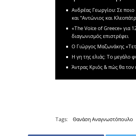
Ανδρέας Γεωργίου: Σε ποιο 
και "Αντώνιος και Κλεοπάτ
«The Voice of Greece» για 1
διαγωνισμός επιστρέφει
O Γιώργος Μαζωνάκης «Τετ
Η γη της ελιάς: Το μεγάλο φ
Άντρας Κριός & πώς θα τον
Tags:
Θανάση Αναγνωστόπουλο