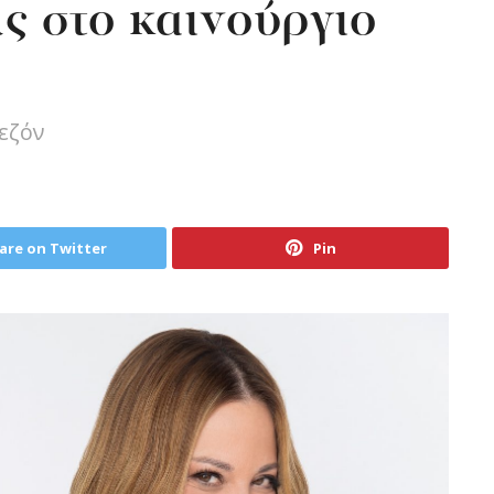
 στο καινούργιο
εζόν
are on Twitter
Pin