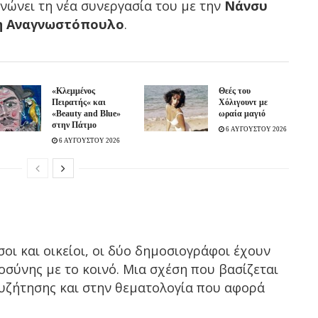
νώνει τη νέα συνεργασία του με την
Νάνσυ
η Αναγνωστόπουλο
.
«Κλεμμένος
Θεές του
Πειρατής« και
Χόλιγουντ με
«Beauty and Blue»
ωραία μαγιό
στην Πάτμο
6 ΑΥΓΟΥΣΤΟΥ 2026
6 ΑΥΓΟΥΣΤΟΥ 2026
σοι και οικείοι, οι δύο δημοσιογράφοι έχουν
οσύνης με το κοινό. Μια σχέση που βασίζεται
συζήτησης και στην θεματολογία που αφορά