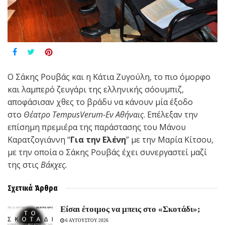
Ο Σάκης Ρουβάς και η Κάτια Ζυγούλη, το πιο όμορφο
και λαμπερό ζευγάρι της ελληνικής σόουμπιζ,
αποφάσισαν χθες το βράδυ να κάνουν μία έξοδο
στο
Θέατρο TempusVerum-Εν Αθήναις
. Επέλεξαν την
επίσημη πρεμιέρα της παράστασης του Μάνου
Καρατζογιάννη “
Για την Ελένη
” με την Μαρία Κίτσου,
με την οποία ο Σάκης Ρουβάς έχει συνεργαστεί μαζί
της στις
Βάκχες.
Σχετικά
Άρθρα
Είσαι έτοιμος να μπεις στο «Σκοτάδι»;
6 ΑΥΓΟΥΣΤΟΥ 2026