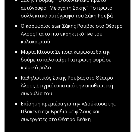
αυτόγραφο
"Με αγάπη Σάκης" Το πρώτο
συλλεκτικό αυτόγραφο του Σάκη Ρουβά
O κορυφαίος star Σάκης Ρουβάς στο Θέατρο
Άλσος
Για το πιο εκρηκτικό live του
καλοκαιριού
Μαρία Κίτσου: Σε ποια κωμωδία θα την
δούμε το καλοκαίρι
Για πρώτη φορά σε
κωμικό ρόλο
Καθηλωτικός Σάκης Ρουβάς στο Θέατρο
Άλσος
Στιγμιότυπα από την αποθεωτική
συναυλία του
Επίσημη πρεμιέρα για την «Δούκισσα της
Πλακεντίας»
Βραδιά με φίλους και
συνεργάτες στο Θέατρο Βεάκη