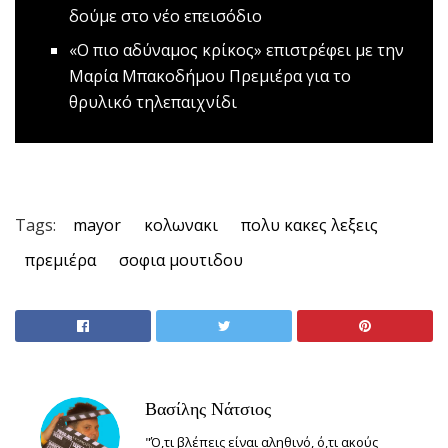
δούμε στο νέο επεισόδιο
«Ο πιο αδύναμος κρίκος» επιστρέφει με την
Μαρία Μπακοδήμου
Πρεμιέρα για το
θρυλικό τηλεπαιχνίδι
Tags:
mayor
κολωνακι
πολυ κακες λεξεις
πρεμιέρα
σοφια μουτιδου
Βασίλης Νάτσιος
"Ό,τι βλέπεις είναι αληθινό, ό,τι ακούς