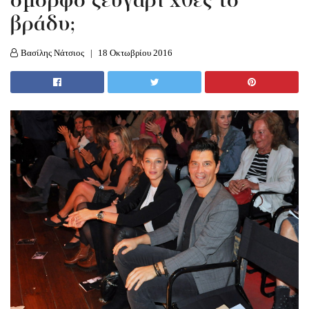
όμορφο ζευγάρι χθες το
βράδυ;
Βασίλης Νάτσιος
18 Οκτωβρίου 2016