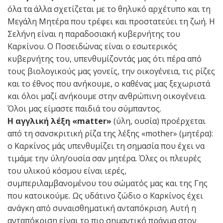
όλα τα άλλα σχετίζεται με το θηλυκό αρχέτυπο και τη
Μεγάλη Μητέρα που τρέφει και προστατεύει τη ζωή. Η
Σελήνη είναι η παραδοσιακή κυβερνήτης του
Καρκίνου. Ο Ποσειδώνας είναι ο εσωτερικός
κυβερνήτης του, υπενθυμίζοντάς μας ότι πέρα από
τους βιολογικούς μας γονείς, την οικογένεια, τις ρίζες
και το έθνος που ανήκουμε, ο καθένας μας ξεχωριστά
και όλοι μαζί ανήκουμε στην ανθρώπινη οικογένεια.
Όλοι μας είμαστε παιδιά του σύμπαντος.
Η αγγλική λέξη «matter»
(ύλη, ουσία) προέρχεται
από τη σανσκριτική ρίζα της λέξης «mother» (μητέρα):
ο Καρκίνος μάς υπενθυμίζει τη σημασία που έχει να
τιμάμε την ύλη/ουσία σαν μητέρα. Όλες οι πλευρές
του υλικού κόσμου είναι ιερές,
συμπεριλαμβανομένου του σώματός μας και της Γης
που κατοικούμε. Ως υδάτινο ζώδιο ο Καρκίνος έχει
ανάγκη από συναισθηματική ανταπόκριση. Αυτή η
ανταπόκριση είναι το πιο σημαντικό πράγμα στον