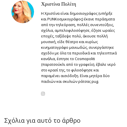
Χριστίνα Πολίτη
Η Χριστίνα είναι δημοσιογράφος (υπήρξε
και PUNKοσμικογράφος) έκανε περάσματα
από την τηλεόραση, πολλές συνεντεύξεις,
σχόλια, αμπελοφιλοσόφησε, έζησε ωραίες
εποχές, ταξίδεψε πολύ, άκουσε πολλή
μουσική, είδε θέατρο και κυρίως
κινηματογράφο μανιωδώς, συνεργάστηκε
σχεδόν με όλα τα περιοδικά και τηλεοπτικά
κανάλια, έστησε το Cosmopoliti
(παρατσούκλι από το γραφείο), έβαλε νερό
στο κρασί της, το φιλοσόφησε και
παραμένει αισιόδοξη. Είναι μητέρα δύο
παιδιών και σκυλιών ράτσας pug.
Σχόλια για αυτό το άρθρο