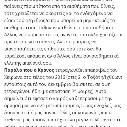
παίρνεις πίσω τίποτα από τα αισθήματα που δίνεις,
τότε χρειάζεται να σκεφτείς και το ενδεχόμενο να
είσαι εσύ ο/η ίδιος/α που μπορεί να μην εκτιμάς τα
αισθήματά σου. Πιθανόν να θέλεις ο οποιοσδήποτε
Άλλος να συμμεριστεί τις ανάγκες σου αλλά χρειάζεται
πρώτα εσύ να το κάνεις. Αν εσύ μπορείς να
ικανοποιήσεις τις επιθυμίες σου τότε δεν θα
ταράζεσαι ακόμα κι αν ο Άλλος είναι συναισθηματικά
ελλιπής απέναντί σου.
Παρόλο που ο Κρόνος
τετραγωνίζει επακριβώς τον
Χείρωνα στο τέλος του 2016 (στις 21ο Τοξότη/Ιχθύων)
εντούτοις αυτό τον Δεκέμβριο βρίσκεται σε όψη
τετραγώνου ήδη (με απόσταση 7° μοίρες). Αυτό
σημαίνει ότι έφτασε ο καιρός να ξεπεράσουμε την
άρνησή μας να αντιμετωπίσουμε ό,τι μας ενοχλεί, μας
δυσαρεστεί ή μας πονάει. Όλες οι κοινωνίες και ο
καθένας μας προσωπικά έχει ένα μεγάλο ελέφαντα στη
μέση του δωματίου που κάνει ότι δεν τον βλέπει.