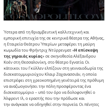
Ύστερα από τη θριαμβευτική καλλιτεχνική και
εμπορική επιτυχία της σε κεντρικά θέατρα της Αθήνας,
η Εταιρεία Θεάτρου Ύπερίων μεταφέρει τη μαύρη
κωμωδία του Φρήντριχ Ντύρρενματ «
Η επίσκεψη
της γηραιάς κυρίας
» σε σκηνοθεσία Αλέξανδρου
Κοέν στη Θεσσαλονίκη, στο θέατρο Εγνατία. Οι
κάτοικοι του Γκύλλεν ελπίζουν στη γενναιοδωρία της
δισεκατομμυριούχου Κλαιρ Ζαχανασσιάν, η οποία
επιστρέφει στη χρεοκοπημένη γενέτειρά της πρόθυμη
να αναζωογονήσει την πόλη προσφέροντας ένα
δισεκατομμύριο – υπό τον όρο να δολοφονηθεί ο
Άλφρεντ Ιλ, ο εραστής που την πρόδωσε και
την ανάγκασε να οδηγηθεί στην πορνεία. Οι πένητες