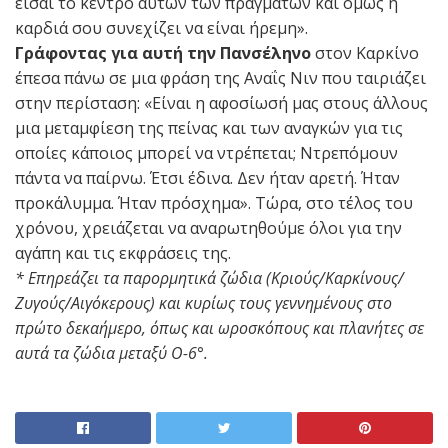
είσαι το κέντρο αυτών των πραγμάτων και όμως η
καρδιά σου συνεχίζει να είναι ήρεμη».
Γράφοντας για αυτή την Πανσέληνο
στον Καρκίνο
έπεσα πάνω σε μια φράση της Αναΐς Νιν που ταιριάζει
στην περίσταση: «Είναι η αφοσίωσή μας στους άλλους
μια μεταμφίεση της πείνας και των αναγκών για τις
οποίες κάποιος μπορεί να ντρέπεται; Ντρεπόμουν
πάντα να παίρνω. Έτσι έδινα. Δεν ήταν αρετή. Ήταν
προκάλυμμα. Ήταν πρόσχημα». Τώρα, στο τέλος του
χρόνου, χρειάζεται να αναρωτηθούμε όλοι για την
αγάπη και τις εκφράσεις της.
* Επηρεάζει τα παρορμητικά ζώδια (Κριούς/Καρκίνους/
Ζυγούς/Αιγόκερους) και κυρίως τους γεννημένους στο
πρώτο δεκαήμερο, όπως και ωροσκόπους και πλανήτες σε
αυτά τα ζώδια μεταξύ O-6°.