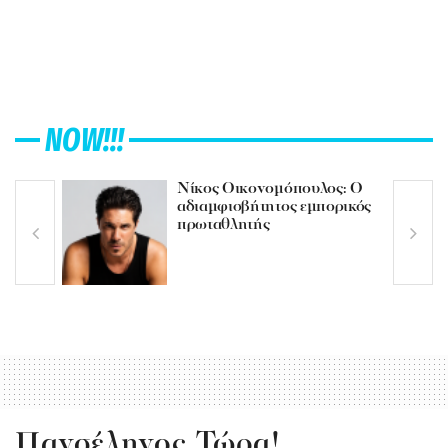
NOW!!!
Νίκος Οικονομόπουλος: Ο
αδιαμφισβήτητος εμπορικός
πρωταθλητής
Πανσέληνος Τώρα!