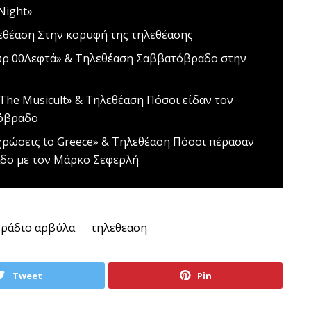
Night»
εθέαση
Στην κορυφή της τηλεθέασης
ρ 00Λεφτά» & Τηλεθέαση
Σαββατόβραδο στην
The Musicult» & Τηλεθέαση
Πόσοι είδαν τον
τόβραδο
ρώσεις to Greece» & Τηλεθέαση
Πόσοι πέρασαν
δο με τον Μάρκο Σεφερλή
ράδιο αρβύλα
τηλεθεαση
Tweet
Pin