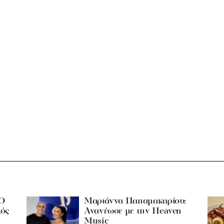
 Ο
Μαριάννα Παπαμακαρίου:
κός
Ανανέωσε με την Heaven
Music