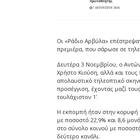
πρωταθλητής
7 ΑΥΓΟΥΣΤΟΥ 2026
Οι «Ράδιο Αρβύλα» επέστρεψαν
πρεμιέρα, που σάρωσε σε τηλ
Δευτέρα 3 Νοεμβρίου, ο Αντών
Χρήστο Κιούση, αλλά και τους
απολαυστικό τηλεοπτικό σκηνι
προσέγγιση, έχοντας μαζί τους
τουλάχιστον 1’.
Η εκπομπή ήταν στην κορυφή τ
με ποσοστό 22,9% και 8,6 μον
στο σύνολο κοινού με ποσοστό
δεύτερο κανάλι.