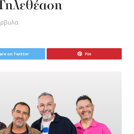
Τηλεθέαση
Άρβυλα
are on Twitter
Pin