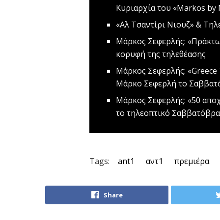
Κυριαρχία του «Markos by 
«Αλ Τσαντίρι Νιουζ» & Τηλ
Μάρκος Σεφερλής: «Πράκτω
κορυφή της τηλεθέασης
Μάρκος Σεφερλής: «Greece 
Μάρκο Σεφερλή το Σαββα
Mάρκος Σεφερλής: «50 αποχ
το τηλεοπτικό Σαββατόβρα
Tags:
ant1
αντ1
πρεμιέρα
Share