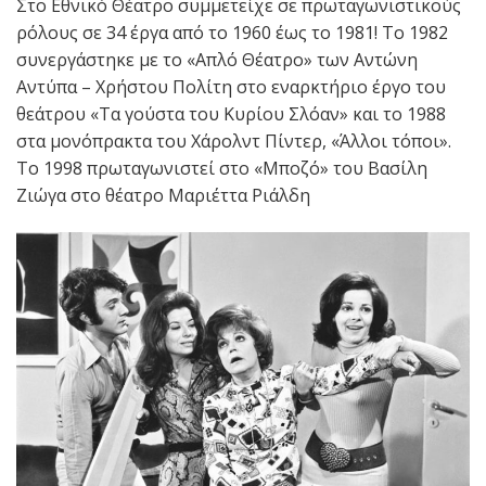
Στο Εθνικό Θέατρο συμμετείχε σε πρωταγωνιστικούς
ρόλους σε 34 έργα από το 1960 έως το 1981! Το 1982
συνεργάστηκε με το «Απλό Θέατρο» των Αντώνη
Αντύπα – Χρήστου Πολίτη στο εναρκτήριο έργο του
θεάτρου «Τα γούστα του Κυρίου Σλόαν» και το 1988
στα μονόπρακτα του Χάρολντ Πίντερ, «Άλλοι τόποι».
Το 1998 πρωταγωνιστεί στο «Μποζό» του Βασίλη
Ζιώγα στο θέατρο Μαριέττα Ριάλδη