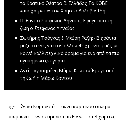
το Κρατικό Θέατρο Β. Ελλάδος
Το ΚΘΒΕ
«αποχαιρετά» τον Χρήστο Βαλαβανίδη
Πέθανε ο Στέφανος Ληναίος
Έφυγε από τη
ζωή ο Στέφανος Ληναίος
Σωτήρης Τσόγκας & Μαίρη Ραζή: 42 χρόνια
μαζί, ο ένας για τον άλλον
42 χρόνια μαζί, με
κοινό καλλιτεχνικό όραμα για ένα από τα πιο
αγαπημένα ζευγάρια
Αντίο αγαπημένη Μάρω Κοντού
Έφυγε από
τη ζωή η Μάρω Κοντού
Tags:
Άννα Κυριακού
αννα κυριακου σινεμα
μπεμπεκα
ννα κυριακου πεθανε
οι 3 χαριτες