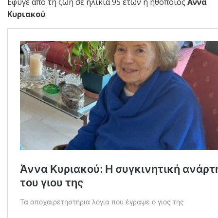
Εφυγε από τη ζωή σε ηλικία 95 ετών η ηθοποιός
Αννα
Κυριακού
.