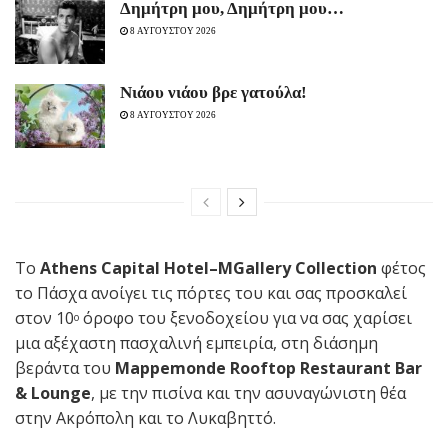
Δημήτρη μου, Δημήτρη μου…
8 ΑΥΓΟΥΣΤΟΥ 2026
Νιάου νιάου βρε γατούλα!
8 ΑΥΓΟΥΣΤΟΥ 2026
Το
Athens
Capital
Hotel
–
MGallery
Collection
φέτος
το Πάσχα ανοίγει τις πόρτες του και σας προσκαλεί
στον 10
όροφο του ξενοδοχείου για να σας χαρίσει
ο
μια αξέχαστη πασχαλινή εμπειρία, στη διάσημη
βεράντα του
Mappemonde
Rooftop
Restaurant
Bar
&
Lounge
, με την πισίνα και την ασυναγώνιστη θέα
στην Ακρόπολη και το Λυκαβηττό.