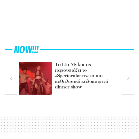
NOW!!!
Το Lío Mykonos
παρουσιάζει το
«Spectacularrr»: το πιο
καθηλωτικό καλοκαιρινό
dinner show