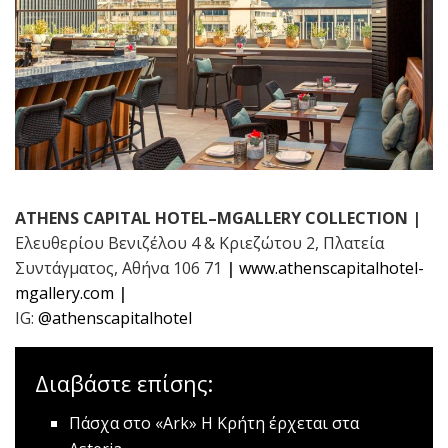
ATHENS
CAPITAL
HOTEL
–
MGALLERY
COLLECTION
|
Ελευθερίου Βενιζέλου 4 & Κριεζώτου 2, Πλατεία
Συντάγματος, Αθήνα 106 71
|
www.athenscapitalhotel-
mgallery.com
|
IG:
@athenscapitalhotel
Διαβάστε επίσης:
Πάσχα στο «Ark»
Η Κρήτη έρχεται στα