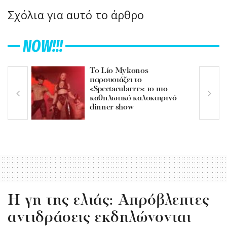
Σχόλια για αυτό το άρθρο
NOW!!!
Το Lío Mykonos
παρουσιάζει το
«Spectacularrr»: το πιο
καθηλωτικό καλοκαιρινό
dinner show
Η γη της ελιάς: Απρόβλεπτες
αντιδράσεις εκδηλώνονται