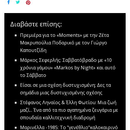
Διαβάστε επίσης:
Πρεμιέρα για το «Moments» με την Ζέτα
Μακρυπούλια
Ποδαρικό με τον Γιώργο
Καπουτζίδη
Mάρκος Σεφερλής: Σαββατόβραδο με «10
χρόνια γάμου»
«Markos by Night» και αυτό
το Σάββατο
Είσαι σε μια σχέση δυστυχισμένη;
Δες τα
σημάδια μιας δυστυχισμένης σχέσης
Στέφανος Ληναίος & Έλλη Φωτίου: Μια ζωή
μαζί...
Ένα από τα πιο αγαπημένα ζευγάρια με
σπουδαία καλλιτεχνική διαδρομή
Mαρινέλλα -1985: Το "γενέθλιο"καλοκαιρινό