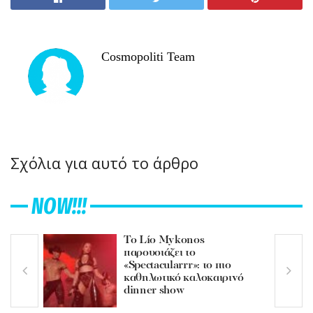
Cosmopoliti Team
Σχόλια για αυτό το άρθρο
NOW!!!
Το Lío Mykonos
παρουσιάζει το
«Spectacularrr»: το πιο
καθηλωτικό καλοκαιρινό
dinner show