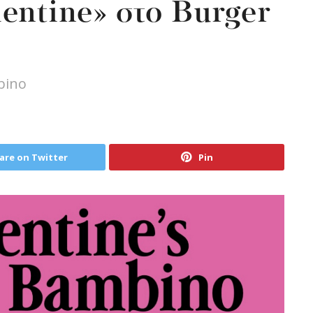
entine» στο Burger
bino
are on Twitter
Pin