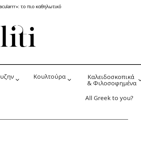
cularrr»: το πιο καθηλωτικό
υζην
Κουλτούρα
Καλειδοσκοπικά 
& Φιλοσοφημένα
All Greek to you?