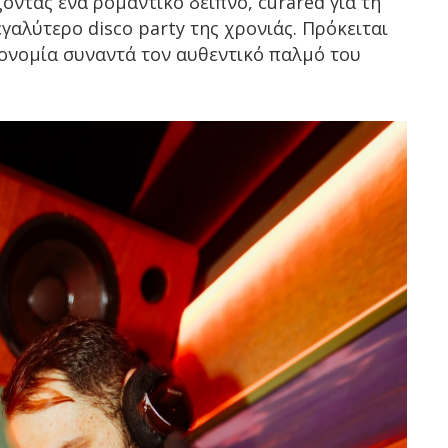
οντας ένα ρομαντικό δείπνο, curared για τη
γαλύτερο disco party της χρονιάς. Πρόκειται
ρονομία συναντά τον αυθεντικό παλμό του