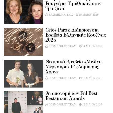
Ρουγγέρη: Τιμήθηκαν στην
Τροιζήνα
ΒΑΣΙΛΗΣ ΝΑΤΣΙΟΣ
19 ΜΑΪΟΥ 2026
Crios Paros: Διάκριση στα
Βραβεία Ελληνικής Κουζίνας
2026
COSMOPOLITI TEAM
14 ΜΑΪΟΥ 2026
Θεατρικά Βραβεία «Μελίνα
Μερκούρη» & «Δημήτρης
Χορν»
COSMOPOLITI TEAM
12 ΜΑΪΟΥ 2026
9η απονομή των Fnl Best
Restaurant Awards
COSMOPOLITI TEAM
12 ΜΑΪΟΥ 2026