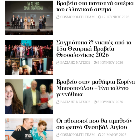
Bραβεία στα παντοτινά αστέρια
του ελληνικού σινεμά
COSMOPOLITI TEAM
12 ΙΟΥΝΙΟΥ 2026
Στιγμιότυπα & νικητές από τα
15α Θεατρικά Βραβεία
Θεσσαλονίκης 2026
ΒΑΣΙΛΗΣ ΝΑΤΣΙΟΣ
8 ΙΟΥΝΙΟΥ 2026
Bραβείο στην μαθήτρια Κορίνα
Μητσοπούλου – Ένα ταλέντο
γεννήθηκε
ΒΑΣΙΛΗΣ ΝΑΤΣΙΟΣ
5 ΙΟΥΝΙΟΥ 2026
Οι ηθοποιοί που θα τιμηθούν
στο φετινό Φεστιβάλ Αιγίου
COSMOPOLITI TEAM
29 ΜΑΪΟΥ 2026