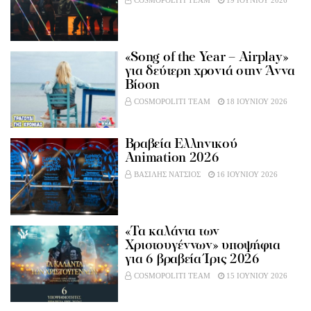
COSMOPOLITI TEAM
19 ΙΟΥΝΙΟΥ 2026
«Song of the Year – Airplay»
για δεύτερη χρονιά στην Άννα
Βίσση
COSMOPOLITI TEAM
18 ΙΟΥΝΙΟΥ 2026
Βραβεία Ελληνικού
Animation 2026
ΒΑΣΙΛΗΣ ΝΑΤΣΙΟΣ
16 ΙΟΥΝΙΟΥ 2026
«Τα καλάντα των
Χριστουγέννων» υποψήφια
για 6 βραβεία Ίρις 2026
COSMOPOLITI TEAM
15 ΙΟΥΝΙΟΥ 2026