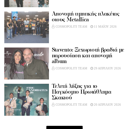
Aπονομή τιμητικής πλακέτας
στους Metallica
COSMOPOLITI TEAM
11 ΜΑΪΟΥ 2026
Stavento: Ξεχωριστή βραδιά με
παρουσίαση και απονομή
album
COSMOPOLITI TEAM
29 ΑΠΡΙΛΙΟΥ 2026
Τελετή λήξης για το
Παγκόσμιο Πρωτάθλημα
Σκακιού
COSMOPOLITI TEAM
20 ΑΠΡΙΛΙΟΥ 2026