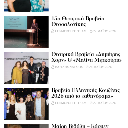
15α Θεατρικά Βραβεία
Θεσσαλονίκης
COSMOPOLITI TEAM
27 ΜΑΪΟΥ 2026
Θεατρικά Βραβεία «Δημήτρης
Χορν» & «Μελίνα Μερκούρη»
ΒΑΣΙΛΗΣ ΝΑΤΣΙΟΣ
24 ΜΑΪΟΥ 2026
Βραβεία Ελληνικής Κουζίνας
2026 από το «αθηνόραμα»
COSMOPOLITI TEAM
22 ΜΑΪΟΥ 2026
Μαίρη Βιδάλη – Κάρμεν