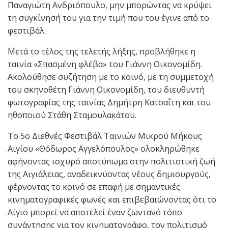
Παναγιώτη Ανδριόπουλο, μην μπορώντας να κρύψει
τη συγκίνησή του για την τιμή που του έγινε από το
φεστιβάλ.
Μετά το τέλος της τελετής λήξης, προβλήθηκε η
ταινία «Σπασμένη φλέβα» του Γιάννη Οικονομίδη.
Ακολούθησε συζήτηση με το κοινό, με τη συμμετοχή
του σκηνοθέτη Γιάννη Οικονομίδη, του διευθυντή
φωτογραφίας της ταινίας Δημήτρη Κατσαΐτη και του
ηθοποιού Στάθη Σταμουλακάτου.
Το 5ο Διεθνές Φεστιβάλ Ταινιών Μικρού Μήκους
Αιγίου «Θόδωρος Αγγελόπουλος» ολοκληρώθηκε
αφήνοντας ισχυρό αποτύπωμα στην πολιτιστική ζωή
της Αιγιάλειας, αναδεικνύοντας νέους δημιουργούς,
φέρνοντας το κοινό σε επαφή με σημαντικές
κινηματογραφικές φωνές και επιβεβαιώνοντας ότι το
Αίγιο μπορεί να αποτελεί έναν ζωντανό τόπο
συνάντησης για τον κινηματογράφο, τον πολιτισμό