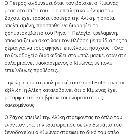
Ο Πέτρος κινδυνεύει όταν τον βρίσκει ο Κίμωνας
μέσα στο σπίτι του… Το απειλητικό μήνυμα του
Ζάχου, έχει ταράξει τρομερά την Αλίκη, η οποία,
απελπισμένη, προσπαθεί να διαρρήξει το
χρηματοκιβώτιο του Ρήγα. Η Πελαγία, τρελαμένη,
αποφασίζει να σκοτώσει τον Βλάσση με τα ίδια της τα
χέρια για να τους αφήσει, επιτέλους, ήσυχους… Όλο
το ξενοδοχείο διασκεδάζει στο μπαλ μασκέ, όταν στη
σάλα μπαίνει μασκαρεμένος ο Κίμωνας με πολύ
επικίνδυνες προθέσεις…
Την ώρα που το μπαλ μασκέ του Grand Hotel είναι σε
εξέλιξη, η Αλίκη καταλαβαίνει ότι ο Κίμωνας έχει
μεταμφιεστεί και βρίσκεται ανάμεσα στους
καλεσμένους.
Ο Ζάχος απειλεί την Αλίκη στρέφοντας το όπλο του
εναντίον της, την ίδια ώρα που σε ένα δωμάτιο του
ξενοδοχείου ο Κίμωνας στρέφει το δικό του όπλο