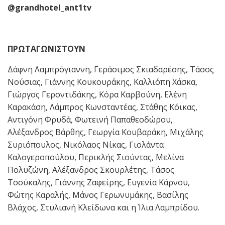
@grandhotel_ant1tv
ΠΡΩΤΑΓΩΝΙΣΤΟΥΝ
Δάφνη Λαμπρόγιαννη, Γεράσιμος Σκιαδαρέσης, Τάσος
Νούσιας, Γιάννης Κουκουράκης, Καλλιόπη Χάσκα,
Γιώργος Γεροντιδάκης, Κόρα Καρβούνη, Ελένη
Καρακάση, Λάμπρος Κωνσταντέας, Στάθης Κόικας,
Αντιγόνη Φρυδά, Φωτεινή Παπαθεοδώρου,
Αλέξανδρος Βάρθης, Γεωργία Κουβαράκη, Μιχάλης
Συριόπουλος, Νικόλαος Νίκας, Γιολάντα
Καλογεροπούλου, Περικλής Σιούντας, Μελίνα
Πολυζώνη, Αλέξανδρος Σκουρλέτης, Τάσος
Τσούκαλης, Γιάννης Ζαφείρης, Ευγενία Κάρνου,
Φώτης Καραλής, Μάνος Γερωνυμάκης, Βασίλης
Βλάχος, Στυλιανή Κλείδωνα και η Ίλια Λαμπρίδου.