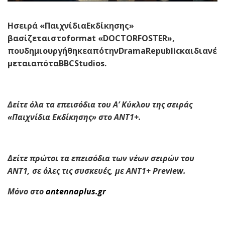
H
σειρά «ΠαιχνίδιαΕκδίκησης»
βασίζεταιστο
format
«
DOCTORFOSTER
»,
πουδημιουργήθηκεαπότην
DramaRepublic
καιδιανέ
μεταιαπότα
BBCStudios
.
Δείτε όλα τα επεισόδια του Α’ Κύκλου της σειράς
«Παιχνίδια Εκδίκησης» στο ANT1+.
Δείτε πρώτοι τα επεισόδια των νέων σειρών του
ΑΝΤ1, σε όλες τις συσκευές, με ANT1+ Preview.
Μόνο στο
antennaplus
.
gr