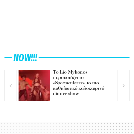
NOW!!!
Το Lío Mykonos
παρουσιάζει το
«Spectacularrr»: το πιο
καθηλωτικό καλοκαιρινό
dinner show