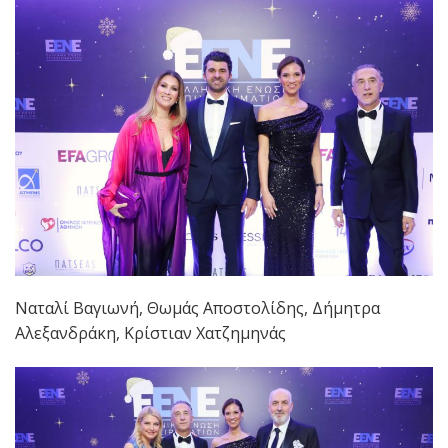
Ναταλί Βαγιωνή, Θωμάς Αποστολίδης, Δήμητρα
Αλεξανδράκη, Κρίστιαν Χατζημηνάς