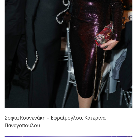
Σοφία Κουνενάκη – Εφραίμογλου, Κατερίνα
Παναγοπούλου