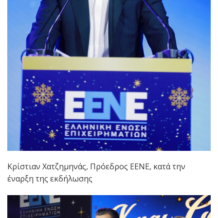
Κρίστιαν Χατζημηνάς, Πρόεδρος ΕΕΝΕ, κατά την
έναρξη της εκδήλωσης