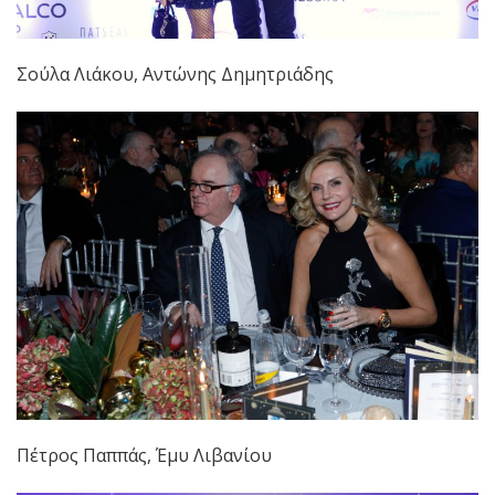
Σούλα Λιάκου, Αντώνης Δημητριάδης
Πέτρος Παππάς, Έμυ Λιβανίου