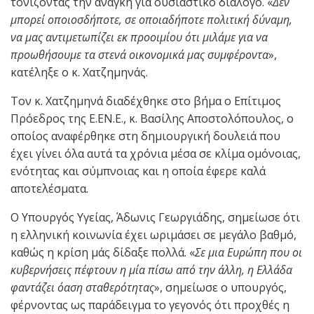
τονίζοντας την ανάγκη για ουσιαστικό διάλογο. «
Δεν
μπορεί οποιοσδήποτε, σε οποιαδήποτε πολιτική δύναμη,
να μας αντιμετωπίζει εκ προοιμίου ότι μιλάμε για να
προωθήσουμε τα στενά οικονομικά μας συμφέροντα
»,
κατέληξε ο κ. Χατζημηνάς.
Τον κ. Χατζημηνά διαδέχθηκε στο βήμα ο Eπίτιμος
Πρόεδρος της Ε.ΕΝ.Ε., κ. Βασίλης Αποστολόπουλος, ο
οποίος αναφέρθηκε στη δημιουργική δουλειά που
έχει γίνει όλα αυτά τα χρόνια μέσα σε κλίμα ομόνοιας,
ενότητας και σύμπνοιας και η οποία έφερε καλά
αποτελέσματα.
Ο Υπουργός Υγείας, Άδωνις Γεωργιάδης, σημείωσε ότι
η ελληνική κοινωνία έχει ωριμάσει σε μεγάλο βαθμό,
καθώς η κρίση μάς δίδαξε πολλά. «
Σε μια Ευρώπη που οι
κυβερνήσεις πέφτουν η μία πίσω από την άλλη, η Ελλάδα
φαντάζει όαση σταθερότητας
», σημείωσε ο υπουργός,
φέρνοντας ως παράδειγμα το γεγονός ότι προχθές η