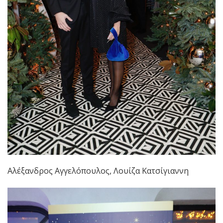
Αλέξανδρος Αγγελόπουλος, Λουίζα Κατσίγιαννη