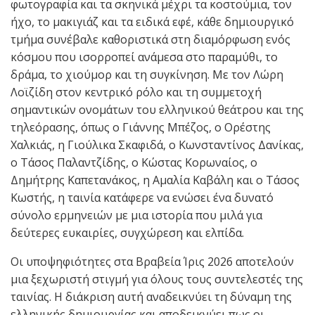
φωτογραφία και τα σκηνικά μέχρι τα κοστούμια, τον
ήχο, το μακιγιάζ και τα ειδικά εφέ, κάθε δημιουργικό
τμήμα συνέβαλε καθοριστικά στη διαμόρφωση ενός
κόσμου που ισορροπεί ανάμεσα στο παραμύθι, το
δράμα, το χιούμορ και τη συγκίνηση. Με τον Λώρη
Λοϊζίδη στον κεντρικό ρόλο και τη συμμετοχή
σημαντικών ονομάτων του ελληνικού θεάτρου και της
τηλεόρασης, όπως ο Γιάννης Μπέζος, ο Ορέστης
Χαλκιάς, η Γιούλικα Σκαφιδά, ο Κωνσταντίνος Δανίκας,
ο Τάσος Παλαντζίδης, ο Κώστας Κορωναίος, ο
Δημήτρης Καπετανάκος, η Αμαλία Καβάλη και ο Τάσος
Κωστής, η ταινία κατάφερε να ενώσει ένα δυνατό
σύνολο ερμηνειών με μια ιστορία που μιλά για
δεύτερες ευκαιρίες, συγχώρεση και ελπίδα.
Οι υποψηφιότητες στα Βραβεία Ίρις 2026 αποτελούν
μια ξεχωριστή στιγμή για όλους τους συντελεστές της
ταινίας. Η διάκριση αυτή αναδεικνύει τη δύναμη της
ελληνικής δημιουργίας και αποδεικνύει πως οι