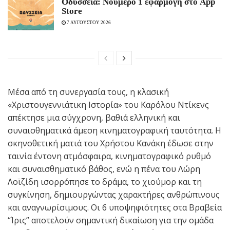
Οδύσσεια: Νούμερο 1 εφαρμογή στο App
Store
7 ΑΥΓΟΥΣΤΟΥ 2026
Μέσα από τη συνεργασία τους, η κλασική
«Χριστουγεννιάτικη Ιστορία» του Καρόλου Ντίκενς
απέκτησε μια σύγχρονη, βαθιά ελληνική και
συναισθηματικά άμεση κινηματογραφική ταυτότητα. Η
σκηνοθετική ματιά του Χρήστου Κανάκη έδωσε στην
ταινία έντονη ατμόσφαιρα, κινηματογραφικό ρυθμό
και συναισθηματικό βάθος, ενώ η πένα του Λώρη
Λοϊζίδη ισορρόπησε το δράμα, το χιούμορ και τη
συγκίνηση, δημιουργώντας χαρακτήρες ανθρώπινους
και αναγνωρίσιμους. Οι 6 υποψηφιότητες στα Βραβεία
“Ίρις” αποτελούν σημαντική δικαίωση για την ομάδα