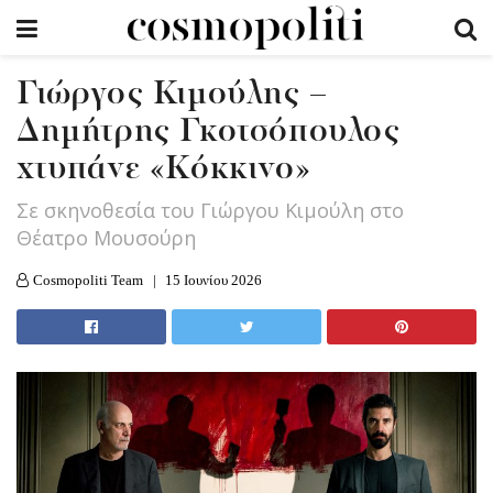
Γιώργος Κιμούλης –
Δημήτρης Γκοτσόπουλος
χτυπάνε «Κόκκινο»
Σε σκηνοθεσία του Γιώργου Κιμούλη στο
Θέατρο Μουσούρη
Cosmopoliti Team
15 Ιουνίου 2026