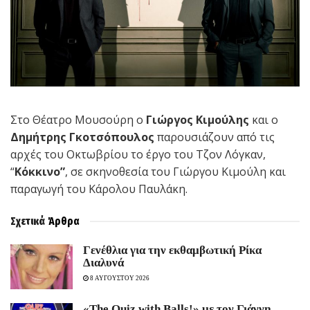
Στο Θέατρο Μουσούρη ο
Γιώργος Κιμούλης
και ο
Δημήτρης Γκοτσόπουλος
παρουσιάζουν από τις
αρχές του Οκτωβρίου το έργο του Τζον Λόγκαν,
“
Κόκκινο”
, σε σκηνοθεσία του Γιώργου Κιμούλη και
παραγωγή του Κάρολου Παυλάκη.
Σχετικά
Άρθρα
Γενέθλια για την εκθαμβωτική Ρίκα
Διαλυνά
8 ΑΥΓΟΥΣΤΟΥ 2026
«The Quiz with Balls!» με τον Γιάννη