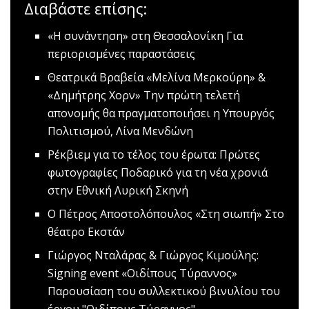
Διαβάστε επίσης:
«Η συνάντηση» στη Θεσσαλονίκη
Για
περιορισμένες παραστάσεις
Θεατρικά Βραβεία «Μελίνα Μερκούρη» &
«Δημήτρης Χορν»
Την πρώτη τελετή
απονομής θα πραγματοποιήσει η Υπουργός
Πολιτισμού, Λίνα Μενδώνη
Ρέκβιεμ για το τέλος του έρωτα: Πρώτες
φωτογραφίες
Ποδαρικό για τη νέα χρονιά
στην Εθνική Λυρική Σκηνή
O Πέτρος Αποστολόπουλος «Στη σιωπή»
Στο
θέατρο Εκστάν
Γιώργος Νταλάρας & Γιώργος Κιμούλης:
Signing event «Οιδίπους Τύραννος»
Παρουσίαση του συλλεκτικού βινυλίου του
έργου "Οιδίπους Τύραννος"