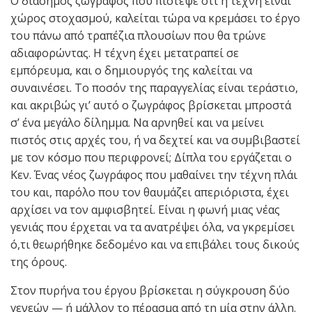
Ο διάσημος ζωγράφος που πίστεψε ότι η τέχνη είναι
χώρος στοχασμού, καλείται τώρα να κρεμάσει το έργο
του πάνω από τραπέζια πλουσίων που θα τρώνε
αδιαφορώντας. Η τέχνη έχει μετατραπεί σε
εμπόρευμα, και ο δημιουργός της καλείται να
συναινέσει. Το ποσόν της παραγγελίας είναι τεράστιο,
και ακριβώς γι’ αυτό ο ζωγράφος βρίσκεται μπροστά
σ’ ένα μεγάλο δίλημμα. Να αρνηθεί και να μείνει
πιστός στις αρχές του, ή να δεχτεί και να συμβιβαστεί
με τον κόσμο που περιφρονεί; Δίπλα του εργάζεται ο
Κεν. Ένας νέος ζωγράφος που μαθαίνει την τέχνη πλάι
του και, παρόλο που τον θαυμάζει απεριόριστα, έχει
αρχίσει να τον αμφισβητεί. Είναι η φωνή μιας νέας
γενιάς που έρχεται να τα ανατρέψει όλα, να γκρεμίσει
ό,τι θεωρήθηκε δεδομένο και να επιβάλει τους δικούς
της όρους.
Στον πυρήνα του έργου βρίσκεται η σύγκρουση δύο
γενεών — ή μάλλον το πέρασμα από τη μία στην άλλη.