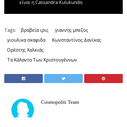
είναι η Cassandra Kulukundis
Tags:
βραβεία ιρις
γιαννης μπεζος
γιουλικα σκαφιδα
Κωνσταντίνος Δανίκας
Ορέστης Χαλκιάς
Τα Κάλαντα Των Χριστουγέννων
Cosmopoliti Team