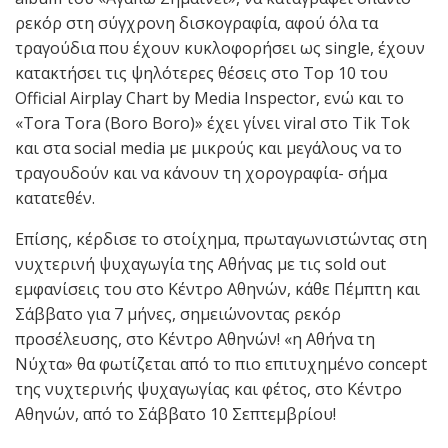
ρεκόρ στη σύγχρονη δισκογραφία, αφού όλα τα
τραγούδια που έχουν κυκλοφορήσει ως single, έχουν
κατακτήσει τις ψηλότερες θέσεις στο Top 10 του
Official Airplay Chart by Media Inspector, ενώ και το
«Tora Tora (Boro Boro)» έχει γίνει viral στο Tik Tok
και στα social media με μικρούς και μεγάλους να το
τραγουδούν και να κάνουν τη χορογραφία- σήμα
κατατεθέν.
Επίσης, κέρδισε το στοίχημα, πρωταγωνιστώντας στη
νυχτερινή ψυχαγωγία της Αθήνας με τις sold out
εμφανίσεις του στο Κέντρο Αθηνών, κάθε Πέμπτη και
Σάββατο για 7 μήνες, σημειώνοντας ρεκόρ
προσέλευσης, στο Κέντρο Αθηνών! «η Αθήνα τη
Νύχτα» θα φωτίζεται από το πιο επιτυχημένο concept
της νυχτερινής ψυχαγωγίας και φέτος, στο Κέντρο
Αθηνών, από το Σάββατο 10 Σεπτεμβρίου!