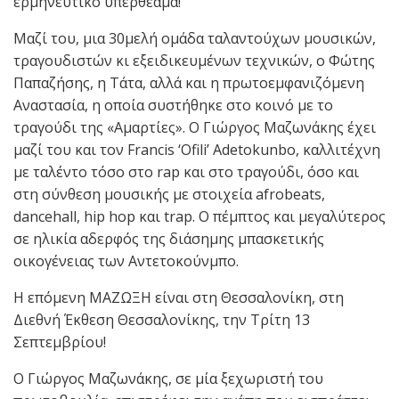
ερμηνευτικό υπερθέαμα!
Μαζί του, μια 30μελή ομάδα ταλαντούχων μουσικών,
τραγουδιστών κι εξειδικευμένων τεχνικών, o Φώτης
Παπαζήσης, η Τάτα, αλλά και η πρωτοεμφανιζόμενη
Αναστασία, η οποία συστήθηκε στο κοινό με το
τραγούδι της «Αμαρτίες». Ο Γιώργος Μαζωνάκης έχει
μαζί του και τον Francis ‘Ofili’ Adetokunbo, καλλιτέχνη
με ταλέντο τόσο στο rap και στο τραγούδι, όσο και
στη σύνθεση μουσικής με στοιχεία afrobeats,
dancehall, hip hop και trap. Ο πέμπτος και μεγαλύτερος
σε ηλικία αδερφός της διάσημης μπασκετικής
οικογένειας των Αντετοκούνμπο.
Η επόμενη ΜΑΖΩΞΗ είναι στη Θεσσαλονίκη, στη
Διεθνή Έκθεση Θεσσαλονίκης, την Τρίτη 13
Σεπτεμβρίου!
Ο Γιώργος Μαζωνάκης, σε μία ξεχωριστή του