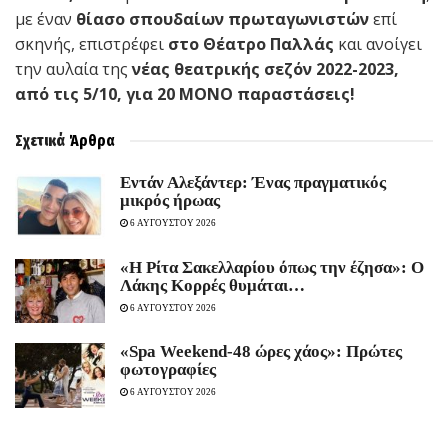
με έναν
θίασο σπουδαίων πρωταγωνιστών
επί
σκηνής, επιστρέφει
στο
Θέατρο Παλλάς
και ανοίγει
την αυλαία της
νέας θεατρικής σεζόν 2022-2023,
από τις 5/10, για 20 ΜΟΝΟ παραστάσεις!
Σχετικά
Άρθρα
Εντάν Αλεξάντερ: Ένας πραγματικός
μικρός ήρωας
6 ΑΥΓΟΥΣΤΟΥ 2026
«Η Ρίτα Σακελλαρίου όπως την έζησα»: Ο
Λάκης Κορρές θυμάται…
6 ΑΥΓΟΥΣΤΟΥ 2026
«Spa Weekend-48 ώρες χάος»: Πρώτες
φωτογραφίες
6 ΑΥΓΟΥΣΤΟΥ 2026