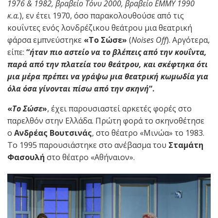
1976 & 1982, βραβείο Τόνυ 2000, βραβείο
EMMY
1990
κ.α.
), εν έτει 1970, όσο παρακολουθούσε από τις
κουΐντες ενός λονδρέζικου θεάτρου μια θεατρική
φάρσα εμπνεύστηκε
«Το Σώσε»
(
Noises
Off
). Αργότερα,
είπε:
“
ήταν πιο αστείο να το βλέπεις από την κουΐντα,
παρά από την πλατεία του θεάτρου, και σκέφτηκα ότι
μια μέρα πρέπει να γράψω μια θεατρική κωμωδία για
όλα όσα γίνονται πίσω από την σκηνή
“.
«
Το Σώσε
»
, έχει παρουσιαστεί αρκετές φορές στο
παρελθόν στην Ελλάδα. Πρώτη φορά το σκηνοθέτησε
ο
Ανδρέας Βουτσινάς
, στο θέατρο «Μινώα» το 1983.
Το 1995 παρουσιάστηκε στο ανέβασμα του
Σταμάτη
Φασουλή
στο θέατρο «Αθήναιον».