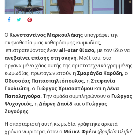
Ο
Κωνσταντίνος Μαρκουλάκης
υπογράφει την
σκηνοθεσία μιας καθαρόαιμης κωμωδίας,
επιστρατεύοντας έναν
all
–
star
θίασο,
με τον ίδιο να
ανεβαίνει επίσης στη σκηνή.
Μαζί του, στο
οργανωμένο χάος αυτής της αριστοτεχνικά γραμμένης
κωμωδίας, πρωταγωνιστούν η
Σμαράγδα Καρύδη,
ο
Οδυσσέας Παπασπηλιόπουλος,
η
Στεφανία
Γουλιώτη,
ο
Γιώργος Χρυσοστόμου
και η
Λένα
Παπαληγούρα.
Την ομάδα συμπληρώνουν ο
Γιώργος
Ψυχογυιός,
η
Δάφνη Δαυίδ
και ο
Γιώργος
Ζυγούρης
.
Η σπαρταριστή αυτή κωμωδία, γράφτηκε αρκετά
χρόνια νωρίτερα, όταν ο
Μάικλ Φρέιν
(
βραβεία Ολιβιέ