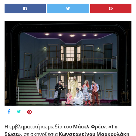
H εμβληματική κωμωδία του
Μάικλ Φρέιν
,
«Το
Σώσε»
,
σε σκηνοθεσία
Κωνσταντίνου Μαρκουλάκη
,