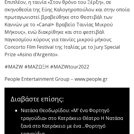
Επιπλέον, η ταινία «Στον θρόνο του Ξέρξη», σε
σκηνοθεσία της Εύης Καλογηροπούλου και στην οποία
πρωταγωνιστεί βραβεύθηκε στο Φεστιβάλ των
Καννών με το «Canal+ Βραβείο Ταινίας Μικρού
Μήκους», ενώ διακρίθηκε και στο φεστιβάλ
παγκοσμίου κύρους για ταινίες μικρού μήκους
Concorto Film Festival της Ιταλίας με το Jury Special
Prize «Asino d’Argento».
#MAZW #ΜΑΖΩΞΗ #MAZWtour2022
People Entertainment Group – www.people.gr
Διαβάστε επίσης:
Νατάσα Θεοδωρίδου: «Μ’ ένα Φορτηγό
τραγούδια» στο Κατράκειο Θέατρο
Η Νατάσα
ξανά στο Κατράκειο με ένα ...Φορτηγό
τραγούδια