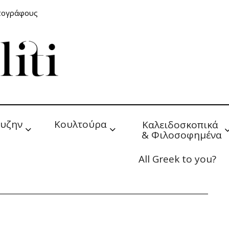
ατογράφους
υζην
Κουλτούρα
Καλειδοσκοπικά 
& Φιλοσοφημένα
All Greek to you?