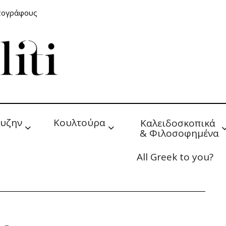
ατογράφους
υζην
Κουλτούρα
Καλειδοσκοπικά 
& Φιλοσοφημένα
All Greek to you?