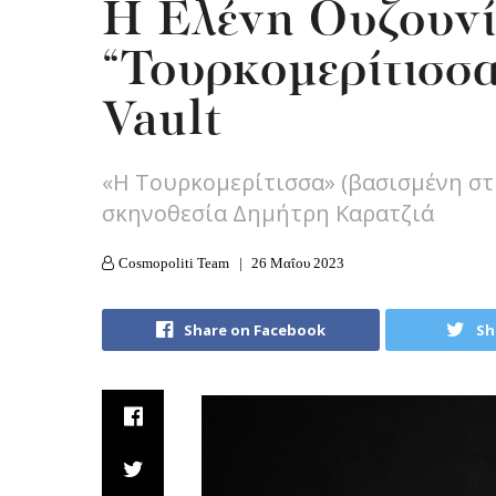
Η Ελένη Ουζουνί
“Τουρκομερίτισσ
Vault
«Η Τουρκομερίτισσα» (βασισμένη στη
σκηνοθεσία Δημήτρη Καρατζιά
Cosmopoliti Team
26 Μαΐου 2023
Share on Facebook
Sh