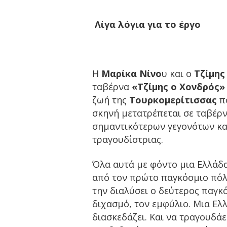
Λίγα λόγια για το έργο
Η
Μαρίκα Νίνο
υ και ο
Τζίμη
ταβέρνα
«Τζίμης ο Χονδρός
»
ζωή της
Τουρκομερίτισσας
πο
σκηνή μετατρέπεται σε ταβέρν
σημαντικότερων γεγονότων και
τραγουδίστριας.
Όλα αυτά με φόντο μια Ελλάδ
από τον πρώτο παγκόσμιο πό
την διαλύσει ο δεύτερος παγκό
διχασμό, τον εμφύλιο. Μια Ελ
διασκεδάζει. Και να τραγουδάει.