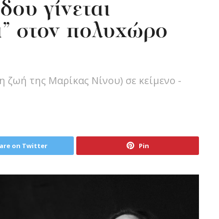
δου γίνεται
α” στον πολυχώρο
 ζωή της Μαρίκας Νίνου) σε κείμενο -
are on Twitter
Pin