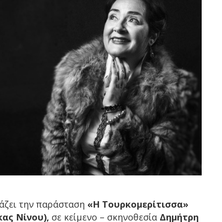
άζει την παράσταση
«Η
Τουρκομερίτισσα
»
ας Νίνου),
σε κείμενο – σκηνοθεσία
Δημήτρη