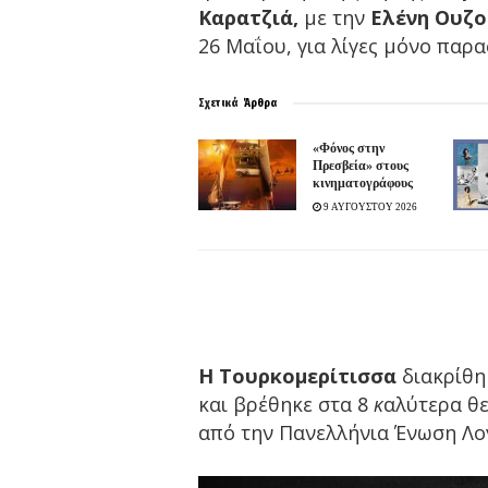
Καρατζιά,
με την
Ελένη Ουζ
26 Μαΐου, για λίγες μόνο παρα
Σχετικά
Άρθρα
«Φόνος στην
Πρεσβεία» στους
κινηματογράφους
9 ΑΥΓΟΥΣΤΟΥ 2026
Η Τουρκομερίτισσα
διακρίθη
και βρέθηκε στα 8
κ
αλύτερα θε
από την Πανελλήνια Ένωση Λο