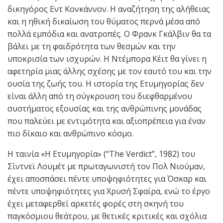
δικηγόρος Εντ Κονκάννον. Η αναζήτηση της αλήθειας
και η ηθική δικαίωση του θύματος περνά μέσα από
πολλά εμπόδια και ανατροπές. Ο Φρανκ Γκάλβιν θα τα
βάλει με τη φαιδρότητα των θεσμών και την
υποκρισία των ισχυρών. Η Ντέμπορα Κέιτ θα γίνει η
αφετηρία μιας άλλης σχέσης με τον εαυτό του και την
ουσία της ζωής του. Η ιστορία της Ετυμηγορίας δεν
είναι άλλη από τη σύγκρουση του διεφθαρμένου
συστήματος εξουσίας και της ανθρώπινης μονάδας
που παλεύει με εντιμότητα και αξιοπρέπεια για έναν
πιο δίκαιο και ανθρώπινο κόσμο.
Η ταινία «Η Ετυμηγορία» (“The Verdict”, 1982) του
Σίντνεϊ Λουμέτ με πρωταγωνιστή τον Πολ Νιούμαν,
έχει αποσπάσει πέντε υποψηφιότητες για Όσκαρ και
πέντε υποψηφιότητες για Χρυσή Σφαίρα, ενώ το έργο
έχει μεταφερθεί αρκετές φορές στη σκηνή του
παγκόσμιου θεάτρου, με θετικές κριτικές και σχόλια