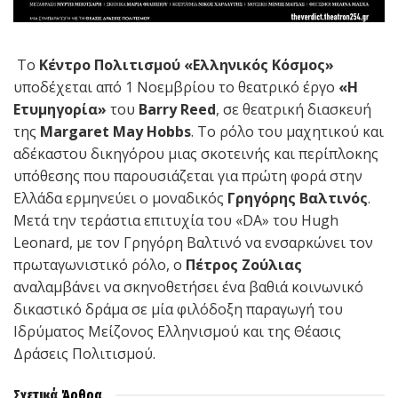
Το
Κέντρο Πολιτισμού «Ελληνικός Κόσμος»
υποδέχεται από 1 Νοεμβρίου το θεατρικό έργο
«Η
Ετυμηγορία»
του
Barry
Reed
, σε θεατρική διασκευή
της
Margaret
May
Hobbs
. Το ρόλο του μαχητικού και
αδέκαστου δικηγόρου μιας σκοτεινής και περίπλοκης
υπόθεσης που παρουσιάζεται για πρώτη φορά στην
Ελλάδα ερμηνεύει ο μοναδικός
Γρηγόρης Βαλτινός
.
Μετά την τεράστια επιτυχία του «DA» του Hugh
Leonard, με τον Γρηγόρη Βαλτινό να ενσαρκώνει τον
πρωταγωνιστικό ρόλο, ο
Πέτρος Ζούλιας
αναλαμβάνει να σκηνοθετήσει ένα βαθιά κοινωνικό
δικαστικό δράμα σε μία φιλόδοξη παραγωγή του
Ιδρύματος Μείζονος Ελληνισμού και της Θέασις
Δράσεις Πολιτισμού.
Σχετικά
Άρθρα