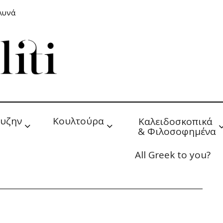
αλυνά
υζην
Κουλτούρα
Καλειδοσκοπικά 
& Φιλοσοφημένα
All Greek to you?