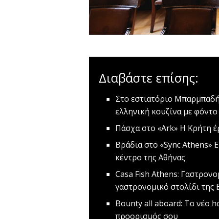
Διαβάστε επίσης:
Στο εστιατόριο Mπαρμπαδήμ
ελληνική κουζίνα με φόντο
Πάσχα στο «Ark»
Η Κρήτη έρ
Bράδια στο «Sync Athens»
Ε
κέντρο της Αθήνας
Casa Fish Athens: Γαστρον
γαστρονομικό στολίδι της 
Bounty all aboard: Το νέο 
προορισμός σου