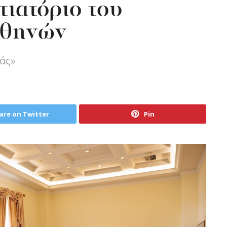
τιατόριο του
Αθηνών
άς»
are on Twitter
Pin