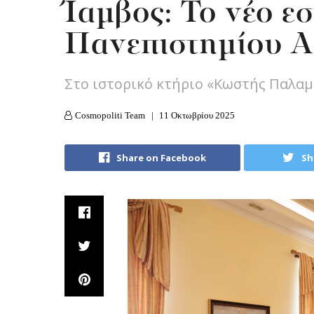
Ίαμβος: Το νέο εσ
Πανεπιστημίου 
Στο ιστορικό κτήριο «Κωστής Παλαμ
Cosmopoliti Team
11 Οκτωβρίου 2025
Share on Facebook
Sh