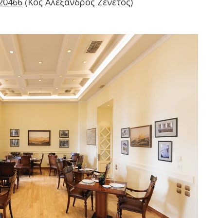
20466
(Κος Αλέξανδρος Ζενέτος)