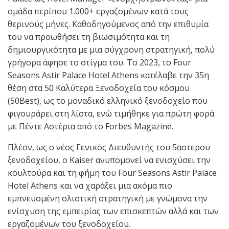
ομάδα περίπου 1.000+ εργαζομένων κατά τους
θερινούς μήνες. Καθοδηγούμενος από την επιθυμία
του να προωθήσει τη βιωσιμότητα και τη
δημιουργικότητα με μια σύγχρονη στρατηγική, πολύ
γρήγορα άφησε το στίγμα του. Το 2023, το Four
Seasons Astir Palace Hotel Athens κατέλαβε την 35η
θέση στα 50 Καλύτερα Ξενοδοχεία του κόσμου
(50Best), ως το μοναδικό ελληνικό ξενοδοχείο που
φιγουράρει στη λίστα, ενώ τιμήθηκε για πρώτη φορά
με Πέντε Αστέρια από το Forbes Magazine.
Πλέον, ως ο νέος Γενικός Διευθυντής του 5αστερου
ξενοδοχείου, ο Kaiser ανυπομονεί να ενισχύσει την
κουλτούρα και τη φήμη του Four Seasons Astir Palace
Hotel Athens και να χαράξει μια ακόμα πιο
εμπνευσμένη ολιστική στρατηγική με γνώμονα την
ενίσχυση της εμπειρίας των επισκεπτών αλλά και των
εργαζομένων του ξενοδοχείου.