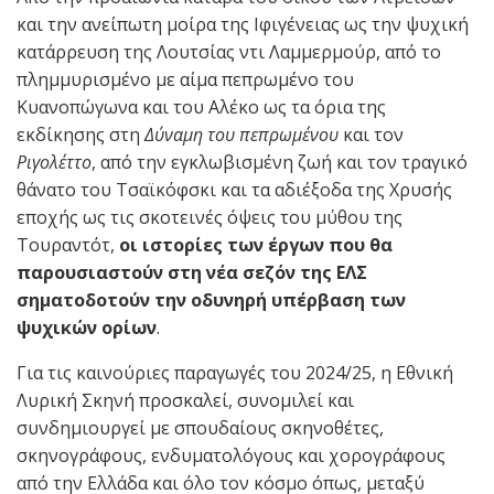
και την ανείπωτη μοίρα της Ιφιγένειας ως την ψυχική
κατάρρευση της Λουτσίας ντι Λαμμερμούρ, από το
πλημμυρισμένο με αίμα πεπρωμένο του
Κυανοπώγωνα και του Αλέκο ως τα όρια της
εκδίκησης στη
Δύναμη του πεπρωμένου
και τον
Ριγολέττο
, από την εγκλωβισμένη ζωή και τον τραγικό
θάνατο του Τσαϊκόφσκι και τα αδιέξοδα της Χρυσής
εποχής ως τις σκοτεινές όψεις του μύθου της
Τουραντότ,
οι ιστορίες των έργων που θα
παρουσιαστούν στη νέα σεζόν της ΕΛΣ
σηματοδοτούν την οδυνηρή υπέρβαση των
ψυχικών ορίων
.
Για τις καινούριες παραγωγές του 2024/25, η Εθνική
Λυρική Σκηνή προσκαλεί, συνομιλεί και
συνδημιουργεί με σπουδαίους σκηνοθέτες,
σκηνογράφους, ενδυματολόγους και χορογράφους
από την Ελλάδα και όλο τον κόσμο όπως, μεταξύ