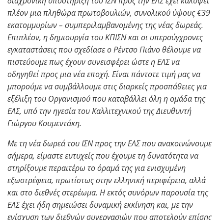
διαχρονική υποστήριξη του ΙΣΝ προς την ΕΛΣ έχει καλύψει
πλέον μια πληθώρα πρωτοβουλιών, συνολικού ύψους €39
εκατομμυρίων – συμπεριλαμβανομένης της νέας δωρεάς.
Επιπλέον, η δημιουργία του ΚΠΙΣΝ και οι υπερσύγχρονες
εγκαταστάσεις που σχεδίασε ο Ρέντσο Πιάνο θέλουμε να
πιστεύουμε πως έχουν συνεισφέρει ώστε η ΕΛΣ να
οδηγηθεί προς μια νέα εποχή. Είναι πάντοτε τιμή μας να
μπορούμε να συμβάλλουμε στις διαρκείς προσπάθειες για
εξέλιξη του Οργανισμού που καταβάλλει όλη η ομάδα της
ΕΛΣ, υπό την ηγεσία του Καλλιτεχνικού της Διευθυντή
Γιώργου Κουμεντάκη.
Με τη νέα δωρεά του ΙΣΝ προς την ΕΛΣ που ανακοινώνουμε
σήμερα, είμαστε ευτυχείς που έχουμε τη δυνατότητα να
στηρίξουμε περαιτέρω το όραμά της για ενισχυμένη
εξωστρέφεια, πρωτίστως στην ελληνική περιφέρεια, αλλά
και στο διεθνές στερέωμα. Η εκτός συνόρων παρουσία της
ΕΛΣ έχει ήδη σημειώσει δυναμική εκκίνηση και, με την
ενίσχυση των διεθνών συνεργασιών που αποτελούν επίσης