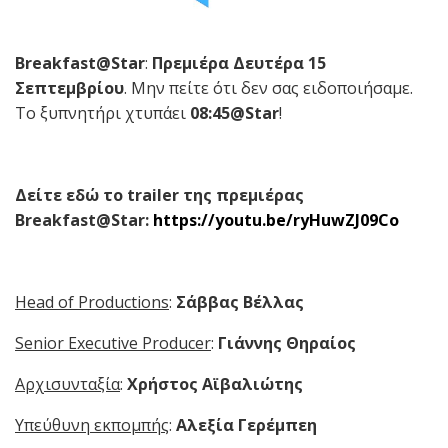
Breakfast
@
S
tar
:
Πρεμιέρα Δευτέρα 15
Σεπτεμβρίου
. Μην πείτε ότι δεν σας ειδοποιήσαμε.
Το ξυπνητήρι χτυπάει
08:45@
S
tar
!
Δείτε εδώ το
trailer
της πρεμιέρας
Breakfast
@
Star
:
https://youtu.be/ryHuwZJ09Co
Head of Productions
:
Σάββας
Βέλλας
Senior Executive Producer
:
Γιάννης
Θηραίος
Αρχισυνταξία
:
Χρήστος Αϊβαλιώτης
Υπεύθυνη εκπομπής
:
Αλεξία Γερέμπεη