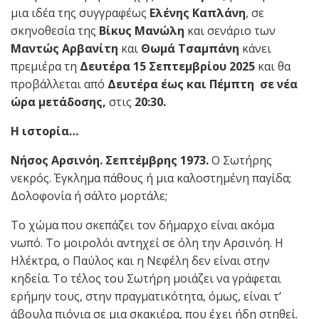
μια ιδέα της συγγραφέως
Ελένης Καπλάνη
, σε
σκηνοθεσία της
Βίκυς Μανώλη
και σενάριο των
Μαντώς Αρβανίτη
και
Θωμά Τσαμπάνη
κάνει
πρεμιέρα τη
Δευτέρα 15 Σεπτεμβρίου 2025
και θα
προβάλλεται από
Δευτέρα έως και Πέμπτη σε νέα
ώρα μετάδοσης,
στις
20:30.
Η ιστορία…
Νήσος Αρσινόη. Σεπτέμβρης 1973.
Ο Σωτήρης
νεκρός. Έγκλημα πάθους ή μια καλοστημένη παγίδα;
Δολοφονία ή σάλτο μορτάλε;
Το χώμα που σκεπάζει τον δήμαρχο είναι ακόμα
νωπό. Το μοιρολόι αντηχεί σε όλη την Αρσινόη. Η
Ηλέκτρα, ο Παύλος και η Νεφέλη δεν είναι στην
κηδεία. Το τέλος του Σωτήρη μοιάζει να γράφεται
ερήμην τους, στην πραγματικότητα, όμως, είναι τ’
άβουλα πιόνια σε μια σκακιέρα, που έχει ήδη στηθεί.