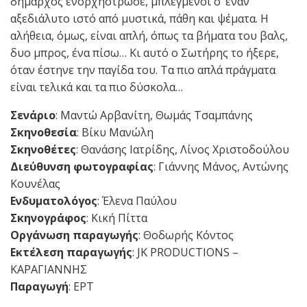
δήμαρχος ενορχήστρωσε, μπλεγμένοι σ’ έναν
αξεδιάλυτο ιστό από μυστικά, πάθη και ψέματα. Η
αλήθεια, όμως, είναι απλή, όπως τα βήματα του βαλς,
δυο μπρος, ένα πίσω… Κι αυτό ο Σωτήρης το ήξερε,
όταν έστηνε την παγίδα του. Τα πιο απλά πράγματα
είναι τελικά και τα πιο δύσκολα…
Σενάριο
: Μαντώ Αρβανίτη, Θωμάς Τσαμπάνης
Σκηνοθεσία
: Βίκυ Μανώλη
Σκηνοθέτες
: Θανάσης Ιατρίδης, Λίνος Χριστοδούλου
Διεύθυνση φωτογραφίας
: Γιάννης Μάνος, Αντώνης
Κουνέλας
Ενδυματολόγος
: Έλενα Παύλου
Σκηνογράφος
: Κική Πίττα
Οργάνωση παραγωγής
: Θοδωρής Κόντος
Εκτέλεση παραγωγής
: JK PRODUCTIONS –
ΚΑΡΑΓΙΑΝΝΗΣ
Παραγωγή
: ΕΡΤ