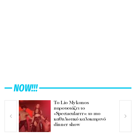
NOW!!!
Το Lío Mykonos
παρουσιάζει το
«Spectacularrr»: το πιο
καθηλωτικό καλοκαιρινό
dinner show