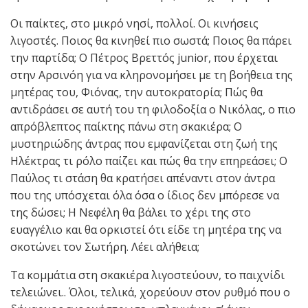
Οι παίκτες, στο μικρό νησί, πολλοί. Οι κινήσεις
λιγοστές. Ποιος θα κινηθεί πιο σωστά; Ποιος θα πάρει
την παρτίδα; Ο Πέτρος Βρεττός junior, που έρχεται
στην Αρσινόη για να κληρονομήσει με τη βοήθεια της
μητέρας του, Φιόνας, την αυτοκρατορία; Πώς θα
αντιδράσει σε αυτή του τη φιλοδοξία ο Νικόλας, ο πιο
απρόβλεπτος παίκτης πάνω στη σκακιέρα; Ο
μυστηριώδης άντρας που εμφανίζεται στη ζωή της
Ηλέκτρας τι ρόλο παίζει και πώς θα την επηρεάσει; Ο
Παύλος τι στάση θα κρατήσει απέναντι στον άντρα
που της υπόσχεται όλα όσα ο ίδιος δεν μπόρεσε να
της δώσει; Η Νεφέλη θα βάλει το χέρι της στο
ευαγγέλιο και θα ορκιστεί ότι είδε τη μητέρα της να
σκοτώνει τον Σωτήρη. Λέει αλήθεια;
Τα κομμάτια στη σκακιέρα λιγοστεύουν, το παιχνίδι
τελειώνει.. Όλοι, τελικά, χορεύουν στον ρυθμό που ο