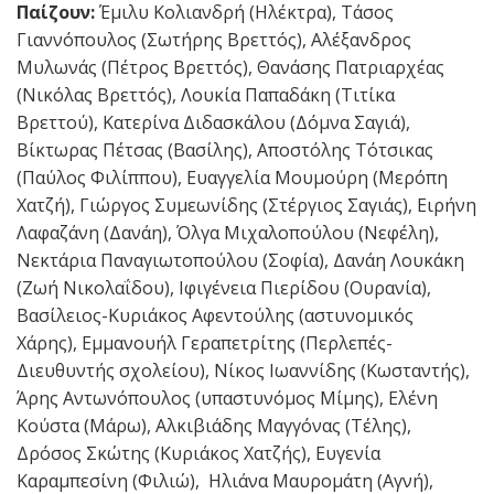
Παίζουν:
Έμιλυ Κολιανδρή (Ηλέκτρα), Τάσος
Γιαννόπουλος (Σωτήρης Βρεττός), Αλέξανδρος
Μυλωνάς (Πέτρος Βρεττός), Θανάσης Πατριαρχέας
(Νικόλας Βρεττός), Λουκία Παπαδάκη (Τιτίκα
Βρεττού), Κατερίνα Διδασκάλου (Δόμνα Σαγιά),
Βίκτωρας Πέτσας (Βασίλης), Αποστόλης Τότσικας
(Παύλος Φιλίππου), Ευαγγελία Μουμούρη (Μερόπη
Χατζή), Γιώργος Συμεωνίδης (Στέργιος Σαγιάς), Ειρήνη
Λαφαζάνη (Δανάη), Όλγα Μιχαλοπούλου (Νεφέλη),
Νεκτάρια Παναγιωτοπούλου (Σοφία), Δανάη Λουκάκη
(Ζωή Νικολαΐδου), Ιφιγένεια Πιερίδου (Ουρανία),
Βασίλειος-Κυριάκος Αφεντούλης (αστυνομικός
Χάρης), Εμμανουήλ Γεραπετρίτης (Περλεπές-
Διευθυντής σχολείου), Νίκος Ιωαννίδης (Κωσταντής),
Άρης Αντωνόπουλος (υπαστυνόμος Μίμης), Ελένη
Κούστα (Μάρω), Αλκιβιάδης Μαγγόνας (Τέλης),
Δρόσος Σκώτης (Κυριάκος Χατζής), Ευγενία
Καραμπεσίνη (Φιλιώ), Ηλιάνα Μαυρομάτη (Αγνή),