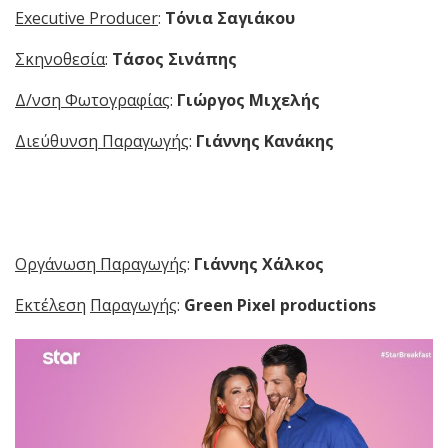
Executive Producer
:
Τόνια Σαγιάκου
Σκηνοθεσία
:
Τάσος Σινάπης
Δ/νση Φωτογραφίας
:
Γιώργος Μιχελής
Διεύθυνση Παραγωγής
:
Γιάννης Κανάκης
Οργάνωση Παραγωγής
:
Γιάννης Χάλκος
Εκτέλεση
Παραγωγής
:
Green Pixel productions