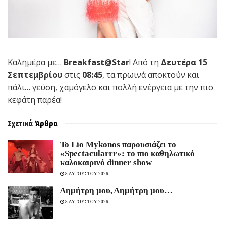
Καλημέρα με…
Breakfast
@
S
tar
! Από τη
Δευτέρα 15
Σεπτεμβρίου
στις
08:45
, τα πρωινά αποκτούν και
πάλι… γεύση, χαμόγελο και πολλή ενέργεια με την πιο
κεφάτη παρέα!
Σχετικά
Άρθρα
Το Lío Mykonos παρουσιάζει το
«Spectacularrr»: το πιο καθηλωτικό
καλοκαιρινό dinner show
8 ΑΥΓΟΥΣΤΟΥ 2026
Δημήτρη μου, Δημήτρη μου…
8 ΑΥΓΟΥΣΤΟΥ 2026