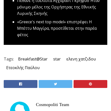
Πέθανε η τσελίστα Αγχάραντ Γκρήφυδ
Ήταν
μόνιμο μέλος της Ορχήστρας της Εθνικής
Λυρικής Σκηνής
«Greece's next top model» επιστρέφει
Η
Μπέττυ Μαγγίρα, προστίθεται στην παρέα
φέτος
Tags:
Breakfast@Star
star
ελενη χατζιδου
Ετεοκλής Παύλου
Cosmopoliti Team