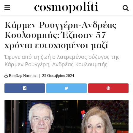
Kάρμεν Ρουγγέρη-Ανδρέας
Κουλουμπής: Έζησαν 57
χρόνια ευτυχισμένοι μαζί
Έφυγε από τη ζωή ο λατρεμένος σύζυγος της
Κάρμεν Ρουγγέρη, Ανδρέας Κουλουμπής
Βασίλης Νάτσιος
25 Οκτωβρίου 2024