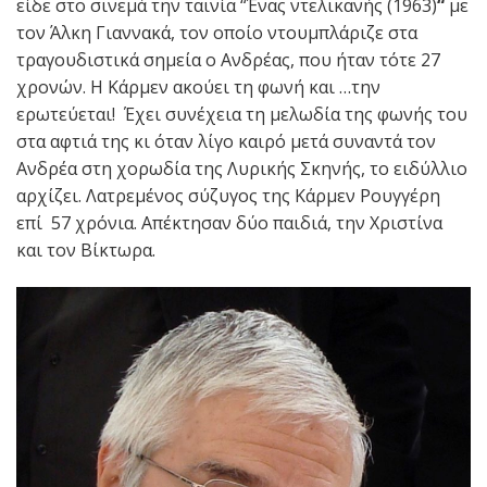
είδε στο σινεμά την ταινία “Ένας ντελικανής (1963)
“
με
τον Άλκη Γιαννακά, τον οποίο ντουμπλάριζε στα
τραγουδιστικά σημεία ο Ανδρέας, που ήταν τότε 27
χρονών. Η Κάρμεν ακούει τη φωνή και …την
ερωτεύεται! Έχει συνέχεια τη μελωδία της φωνής του
στα αφτιά της κι όταν λίγο καιρό μετά συναντά τον
Ανδρέα στη χορωδία της Λυρικής Σκηνής, το ειδύλλιο
αρχίζει. Λατρεμένος σύζυγος της Κάρμεν Ρουγγέρη
επί 57 χρόνια. Απέκτησαν δύο παιδιά, την Χριστίνα
και τον Βίκτωρα.