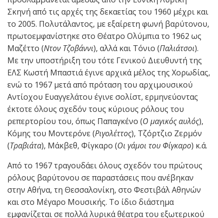
Σκηνή από τις αρχές της δεκαετίας του 1960 μέχρι και
το 2005. Πολυτάλαντος, με εξαίρετη φωνή βαρύτονου,
πρωτοεμφανίστηκε στο Θέατρο Ολύμπια το 1962 ως
Μαζέττο (
Ντον Τζοβάννι
), αλλά και Τόνιο (
Παλιάτσοι
).
Με την υποστήριξη του τότε Γενικού Διευθυντή της
ΕΛΣ Κωστή Μπαστιά έγινε αρχικά μέλος της Χορωδίας,
ενώ το 1967 μετά από πρόταση του αρχιμουσικού
Αντίοχου Ευαγγελάτου έγινε σολίστ, ερμηνεύοντας
έκτοτε όλους σχεδόν τους κύριους ρόλους του
ρεπερτορίου του, όπως Παπαγκένο (
Ο μαγικός αυλός
),
Κόμης του Μοντερόνε (
Ριγολέττος
), Τζόρτζιο Ζερμόν
(
Τραβιάτα
), Μάκβεθ, Φίγκαρο (
Οι γάμοι του Φίγκαρο
) κ.ά.
Από το 1967 τραγουδάει όλους σχεδόν του πρώτους
ρόλους βαρύτονου σε παραστάσεις που ανέβηκαν
στην Αθήνα, τη Θεσσαλονίκη, στο Φεστιβάλ Αθηνών
και στο Μέγαρο Μουσικής. Το ίδιο διάστημα
εμφανίζεται σε πολλά λυρικά θέατρα του εξωτερικού