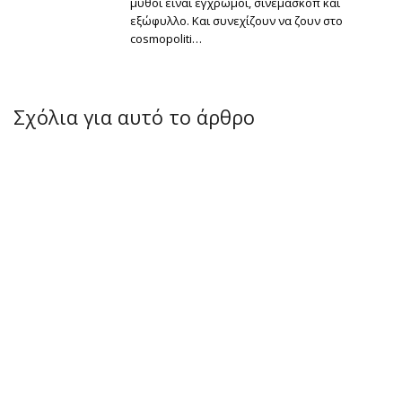
μύθοι είναι έγχρωμοι, σινεμασκόπ και
εξώφυλλο. Και συνεχίζουν να ζουν στο
cosmopoliti…
Σχόλια για αυτό το άρθρο