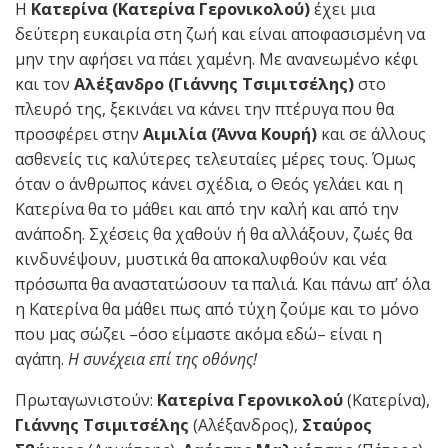
Η
Κατερίνα (Κατερίνα Γερονικολού)
έχει μια
δεύτερη ευκαιρία στη ζωή και είναι αποφασισμένη να
μην την αφήσει να πάει χαμένη. Με ανανεωμένο κέφι
και τον
Αλέξανδρο (Γιάννης Τσιμιτσέλης)
στο
πλευρό της, ξεκινάει να κάνει την πτέρυγα που θα
προσφέρει στην
Αιμιλία (Άννα Κουρή)
και σε άλλους
ασθενείς τις καλύτερες τελευταίες μέρες τους. Όμως
όταν ο άνθρωπος κάνει σχέδια, ο Θεός γελάει και η
Κατερίνα θα το μάθει και από την καλή και από την
ανάποδη. Σχέσεις θα χαθούν ή θα αλλάξουν, ζωές θα
κινδυνέψουν, μυστικά θα αποκαλυφθούν και νέα
πρόσωπα θα αναστατώσουν τα παλιά. Και πάνω απ’ όλα
η Κατερίνα θα μάθει πως από τύχη ζούμε και το μόνο
που μας σώζει –όσο είμαστε ακόμα εδώ– είναι η
αγάπη.
Η συνέχεια επί της οθόνης!
Πρωταγωνιστούν:
Κατερίνα Γερονικολού
(Κατερίνα),
Γιάννης Τσιμιτσέλης
(Αλέξανδρος),
Σταύρος