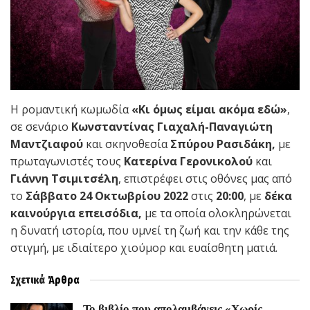
Η ρομαντική κωμωδία
«Κι όμως είμαι ακόμα εδώ»
,
σε σενάριο
Κωνσταντίνας Γιαχαλή-Παναγιώτη
Μαντζιαφού
και σκηνοθεσία
Σπύρου Ρασιδάκη,
με
πρωταγωνιστές τους
Κατερίνα Γερονικολού
και
Γιάννη Τσιμιτσέλη
, επιστρέφει στις οθόνες μας από
το
Σάββατο 24 Οκτωβρίου 2022
στις
20:00
, με
δέκα
καινούργια επεισόδια,
με τα οποία ολοκληρώνεται
η δυνατή ιστορία, που υμνεί τη ζωή και την κάθε της
στιγμή, με ιδιαίτερο χιούμορ και ευαίσθητη ματιά.
Σχετικά
Άρθρα
Το βιβλίο που απολαμβάνεις «Χωρίς