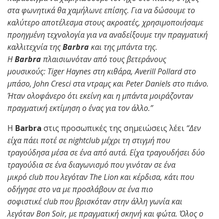
στα φωνητικά θα χαμήλωνε επίσης. Για να δώσουμε το
καλύτερο αποτέλεσμα στους ακροατές, χρησιμοποιήσαμε
προηγμένη τεχνολογία για να αναδείξουμε την πραγματική
καλλιτεχνία της
Barbra
και της μπάντα της.
Η
Barbra
πλαισιωνόταν από τους βετεράνους
μουσικούς: Tiger Haynes στη κιθάρα, Averill Pollard στο
μπάσο, John Cresci στα ντραμς και Peter Daniels στο πιάνο.
Ήταν ολοφάνερο ότι εκείνη και η μπάντα μοιράζονταν
πραγματική εκτίμηση ο ένας για τον άλλο.”
Η
Barbra
στις προσωπικές της σημειώσεις λέει
“Δεν
είχα πάει ποτέ σε nightclub μέχρι τη στιγμή που
τραγούδησα μέσα σε ένα από αυτά. Είχα τραγουδήσει δύο
τραγούδια σε ένα διαγωνισμό που γινόταν σε ένα
μικρό club που λεγόταν The Lion και κέρδισα, κάτι που
οδήγησε στο να με προσλάβουν σε ένα πιο
σοφιστικέ club που βρισκόταν στην άλλη γωνία και
λεγόταν Bon Soir, με πραγματική σκηνή και φώτα. Όλος ο