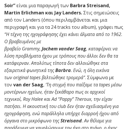
Soir”
είναι μια παραγωγή των
Barbra Streisand,
Martin Erlichman και Jay Landers.
Στις σημειώσεις
από τον Landers (όπου περιλαμβάνεται και μια
περιγραφή και για τα 24 tracks του album), γράφει πως
“Η τέχνη της ηχογράφησης έχει κάνει άλματα από το 1962.
Ο βραβευμένος με
βραβείο Grammy,
Jochem vander Saag
, καταφέρνει να
λύση προβλήματα ήχου με τρόπους που άλλοι δεν θα τα
κατάφερναν. Απολύτως τίποτα δεν αλλοιώθηκε στα
εξαιρετικά φωνητικά της
Barbra
. Ενώ, η όλη εικόνα
των original tapes βελτιώθηκε τρομερά”
. Σύμφωνα με
τον
van der Saag
,
‘Τη στιγμή που παίξαμε τα tapes μέσω
μοντέρνων ηχείων, ήταν ξεκάθαρο πως οι αρχικοί
τεχνικοί, Roy Halee και Ad “Pappy” Theroux, την είχαν
πατήσει. Η ακουστική του club δεν ήταν σχεδιασμένη για
ηχογράφηση, ενώ παράλληλα υπήρχε διαρροή ήχου από
όργανα στο μικρόφωνο της
Streisand
. Αν θέλαμε για
παράδειγμα να χαμηλώσουμε τον ήχο στο πιάνο, ο ήχος