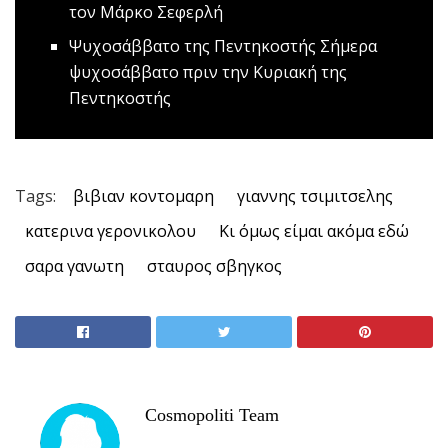
τον Μάρκο Σεφερλή
Ψυχοσάββατο της Πεντηκοστής
Σήμερα
ψυχοσάββατο πριν την Κυριακή της
Πεντηκοστής
Tags:
βιβιαν κοντομαρη
γιαννης τσιμιτσελης
κατερινα γερονικολου
Κι όμως είμαι ακόμα εδώ
σαρα γανωτη
σταυρος σβηγκος
Cosmopoliti Team