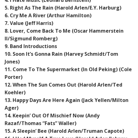
4. I Hate Music (Leonard Bernstein)
5. Right As The Rain (Harold Arlen/E.Y. Harburg)
6. Cry Me A River (Arthur Hamilton)
7. Value (Jeff Harris)
8. Lover, Come Back To Me (Oscar Hammerstein
II/Sigmund Romberg)
9. Band Introductions
10. Soon It’s Gonna Rain (Harvey Schmidt/Tom
Jones)
11. Come To The Supermarket (In Old Peking) (Cole
Porter)
12. When The Sun Comes Out (Harold Arlen/Ted
Koehler)
13. Happy Days Are Here Again (Jack Yellen/Milton
Ager)
14. Keepin’ Out Of Mischief Now (Andy
Razaf/Thomas “Fats” Waller)
15. A Sleepin’ Bee (Harold Arlen/Truman Capote)