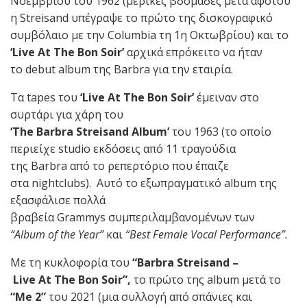
Νοεμβρίου του 1962 (μερικές βδομάδες μετά αφότου
η Streisand υπέγραψε το πρώτο της δισκογραφικό
συμβόλαιο με την Columbia τη 1η Οκτωβρίου) και το
‘Live At The Bon Soir’
αρχικά επρόκειτο να ήταν
το debut album της Barbra για την εταιρία.
Τα tapes του
‘Live At The Bon Soir’
έμειναν στο
συρτάρι για χάρη του
‘The Barbra Streisand Album’
του 1963 (το οποίο
περιείχε studio εκδόσεις από 11 τραγούδια
της Barbra από το ρεπερτόριο που έπαιζε
στα nightclubs). Αυτό το εξωπραγματικό album της
εξασφάλισε πολλά
βραβεία Grammys συμπεριλαμβανομένων των
“Album of the Year”
και
“Best Female Vocal Performance”.
Με τη κυκλοφορία του
“Barbra Streisand –
Live At The Bon Soir”,
το πρώτο της album μετά το
“Me 2”
του 2021 (μια συλλογή από σπάνιες και