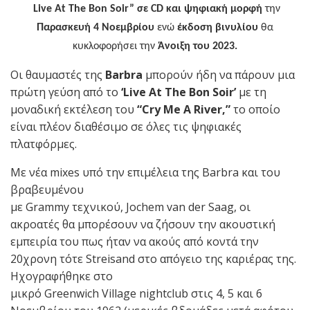
Live At The Bon Soir”
σε CD και ψηφιακή μορφή
την
Παρασκευή 4 Νοεμβρίου
ενώ
έκδοση βινυλίου
θα
κυκλοφορήσει την
Άνοιξη του 2023.
Οι θαυμαστές της
Barbra
μπορούν ήδη να πάρουν μια
πρώτη γεύση από το
‘Live At The Bon Soir’
με τη
μοναδική εκτέλεση του
“Cry Me A River,”
το οποίο
είναι πλέον διαθέσιμο σε όλες τις ψηφιακές
πλατφόρμες.
Με νέα mixes υπό την επιμέλεια της Barbra και του
βραβευμένου
με Grammy τεχνικού, Jochem van der Saag, οι
ακροατές θα μπορέσουν να ζήσουν την ακουστική
εμπειρία του πως ήταν να ακούς από κοντά την
20χρονη τότε Streisand στο απόγειο της καριέρας της.
Ηχογραφήθηκε στο
μικρό Greenwich Village nightclub στις 4, 5 και 6