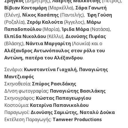
Σβήγκος
(Δημήτρης),
Λαέρτης Μαλκότσης
(Πέτρος),
Βίβιαν Κοντομάρη
(Μαρκέλλα),
Σάρα Γανωτή
(Ελένη),
Νίκος Κασάπης
(Παντελής),
Έφη Γούση
(Ροζαλία),
Ζερόμ Καλούτα
(Άγγελος),
Μάρω
Παπαδοπούλου
(Μαρία),
Ίριδα Μάρα
(Νατάσα),
Ελπίδα Νικολάου
(Κέλλυ),
Διονύσης Πιφέας
(Βλάσης),
Νάντια Μαργαρίτη
(Λουκία) και ο
Αλέξανδρος Αντωνόπουλος
στον ρόλο του
Αντώνη, πατέρα του Αλέξανδρου
.
Σενάριο:
Κωνσταντίνα Γιαχαλή, Παναγιώτης
Μαντζιαφός
Σκηνοθεσία:
Σπύρος Ρασιδάκης
Δ/νση φωτογραφίας:
Παναγιώτης Βασιλάκης
Σκηνογράφος:
Κώστας Παπαγεωργίου
Κοστούμια:
Κατερίνα Παπανικολάου
Παραγωγοί:
Διονύσης Σαμιώτης, Ναταλύ Δούκα
Εκτέλεση Παραγωγής:
Tanweer
Productions