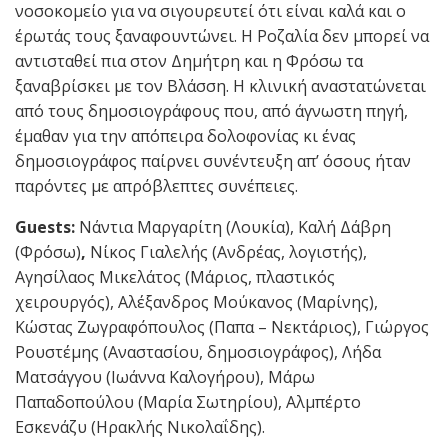
νοσοκομείο για να σιγουρευτεί ότι είναι καλά και ο
έρωτάς τους ξαναφουντώνει. Η Ροζαλία δεν μπορεί να
αντισταθεί πια στον Δημήτρη και η Φρόσω τα
ξαναβρίσκει με τον Βλάσση. Η κλινική αναστατώνεται
από τους δημοσιογράφους που, από άγνωστη πηγή,
έμαθαν για την απόπειρα δολοφονίας κι ένας
δημοσιογράφος παίρνει συνέντευξη απ’ όσους ήταν
παρόντες με απρόβλεπτες συνέπειες.
Guests:
Νάντια Μαργαρίτη (Λουκία), Καλή Δάβρη
(Φρόσω)
,
Νίκος Γιαλελής (Ανδρέας, λογιστής),
Αγησίλαος Μικελάτος (Μάριος, πλαστικός
χειρουργός), Αλέξανδρος Μούκανος (Μαρίνης),
Κώστας Ζωγραφόπουλος (Παπα – Νεκτάριος), Γιώργος
Ρουστέμης (Αναστασίου, δημοσιογράφος), Λήδα
Ματσάγγου (Ιωάννα Καλογήρου), Μάρω
Παπαδοπούλου (Μαρία Σωτηρίου), Αλμπέρτο
Εσκενάζυ (Ηρακλής Νικολαΐδης).