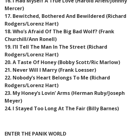
16. I Had Myself A True Love (Harold Arlen/Johnny
Mercer)
17. Bewitched, Bothered And Bewildered (Richard
Rodgers/Lorenz Hart)
18. Who’s Afraid Of The Big Bad Wolf? (Frank
Churchill/Ann Ronell)
19. I’ll Tell The Man In The Street (Richard
Rodgers/Lorenz Hart)
20. A Taste Of Honey (Bobby Scott/Ric Marlow)
21. Never Will I Marry (Frank Loesser)
22. Nobody’s Heart Belongs To Me (Richard
Rodgers/Lorenz Hart)
23. My Honey’s Lovin’ Arms (Herman Ruby/Joseph
Meyer)
24. I Stayed Too Long At The Fair (Billy Barnes)
ENTER THE PANIK WORLD