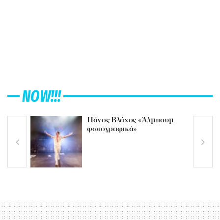
NOW!!!
Πάνος Βλάχος «Άλμπουμ
φωτογραφικά»