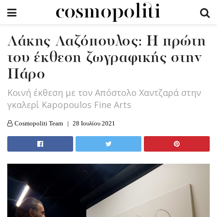
Λάκης Λαζόπουλος: Η πρώτη
του έκθεση ζωγραφικής στην
Πάρο
Κοινή έκθεση με τον Απόστολο Χαντζαρά στην
γκαλερί Kapopoulos Fine Arts
Cosmopoliti Team
28 Ιουλίου 2021