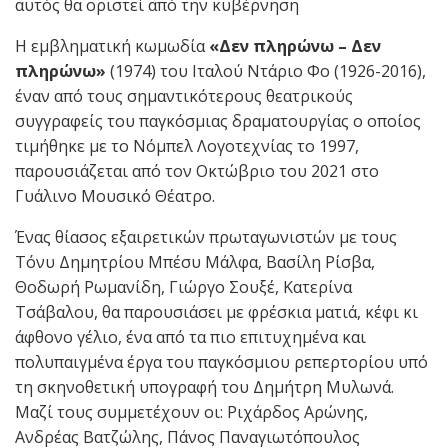
αυτός θα οριστεί από την κυβέρνηση
Η εμβληματική κωμωδία
«Δεν πληρώνω – Δεν
πληρώνω»
(1974) του Ιταλού Ντάριο Φο (1926-2016),
έναν από τους σημαντικότερους θεατρικούς
συγγραφείς του παγκόσμιας δραματουργίας ο οποίος
τιμήθηκε με το Νόμπελ Λογοτεχνίας το 1997,
παρουσιάζεται από τον Οκτώβριο του 2021 στο
Γυάλινο Μουσικό Θέατρο.
Ένας θίασος εξαιρετικών πρωταγωνιστών με τους
Τόνυ Δημητρίου Μπέσυ Μάλφα, Βασίλη Ρίσβα,
Θοδωρή Ρωμανίδη, Γιώργο Σουξέ, Κατερίνα
Τσάβαλου, θα παρουσιάσει με φρέσκια ματιά, κέφι κι
άφθονο γέλιο, ένα από τα πιο επιτυχημένα και
πολυπαιγμένα έργα του παγκόσμιου ρεπερτορίου υπό
τη σκηνοθετική υπογραφή του Δημήτρη Μυλωνά.
Μαζί τους συμμετέχουν οι: Ριχάρδος Αρώνης,
Ανδρέας Βατζώλης, Πάνος Παναγιωτόπουλος