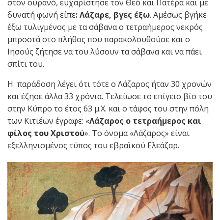
στον ουρανό, ευχαρίστησε τον Θεό και Πατέρα και με
δυνατή φωνή είπε
: Λάζαρε, βγες έξω
. Αμέσως βγήκε
έξω τυλιγμένος με τα σάβανα ο τετραήμερος νεκρός
μπροστά στο πλήθος που παρακολουθούσε και ο
Ιησούς ζήτησε να του λύσουν τα σάβανα και να πάει
σπίτι του.
Η παράδοση λέγει ότι τότε ο Λάζαρος ήταν 30 χρονών
και έζησε άλλα 33 χρόνια. Τελείωσε το επίγειο βίο του
στην Κύπρο το έτος 63 μ.Χ. και ο τάφος του στην πόλη
των Κιτιέων έγραφε: «
Λάζαρος ο τετραήμερος και
φίλος του Χριστού
». Το όνομα «Λάζαρος» είναι
εξελληνισμένος τύπος του εβραϊκού Ελεάζαρ.