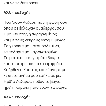
και να τα ξεπεράσει.
Άλλη εκδοχή:
Πού ‘σουν Λάζαρε, πού η φωνή σου
όπου σε έκλαιγαν οι αδερφοί σου;
Ήμουνα στη γη παραχωμένος,
και με τους νεκρούς ανταμωμένος.
Τα χεράκια μου σταυροδεμένα,
τα ποδάρια μου αγναντισμένα.
Τα ματάκια μου γιομάτα δάκρυ,
και το στόμα μου πικρό φαρμάκι.
Κι ήρθεν ο Χριστός και ξύπνησέ με,
κι απ’το μνήμα μου εσήκωσέ με.
Ήρθ’ ο Λάζαρος, ήρθαν τα βάγια,
ήρθ’ η Κυριακή που τρων’ τα ψάρια.
Άλλη εκδοχή: