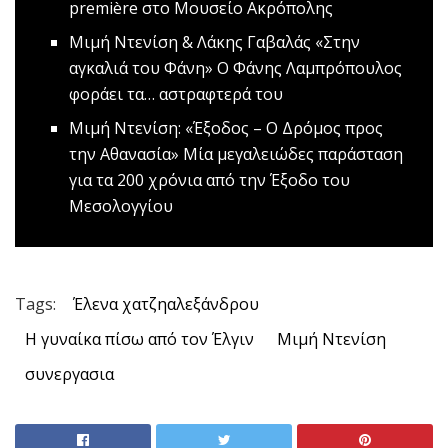
première στο Μουσείο Ακρόπολης
Μιμή Ντενίση & Λάκης Γαβαλάς «Στην
αγκαλιά του Φάνη»
Ο Φάνης Λαμπρόπουλος
φοράει τα… αστραφτερά του
Mιμή Ντενίση: «Έξοδος – Ο Δρόμος προς
την Αθανασία»
Μία μεγαλειώδες παράσταση
για τα 200 χρόνια από την Έξοδο του
Μεσολογγίου
Tags:
Έλενα χατζηαλεξάνδρου
Η γυναίκα πίσω από τον Έλγιν
Μιμή Ντενίση
συνεργασια