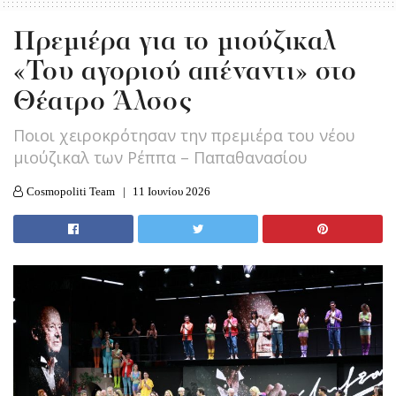
Πρεμιέρα για το μιούζικαλ
«Του αγοριού απέναντι» στο
Θέατρο Άλσος
Ποιοι χειροκρότησαν την πρεμιέρα του νέου
μιούζικαλ των Ρέππα – Παπαθανασίου
Cosmopoliti Team
11 Ιουνίου 2026