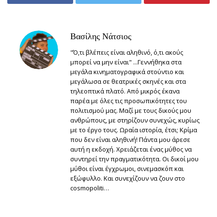
Βασίλης Νάτσιος
"Ό,τι βλέπεις είναι αληθινό, ό,τι ακούς
μπορεί να μην είναι" ...Γεννήθηκα στα
μεγάλα κινηματογραφικά στούντιο και
μεγάλωσα σε θεατρικές σκηνές και στα
τηλεοπτικά πλατό. Από μικρός έκανα
παρέα με όλες τις προσωπικότητες του
πολιτισμού μας. Μαζί με τους δικούς μου
ανθρώπους, με στηρίζουν συνεχώς, κυρίως
με το έργο τους. Ωραία ιστορία, έτσι; Κρίμα
που δεν είναι αληθινή! Πάντα μου άρεσε
αυτή η εκδοχή. Χρειάζεται ένας μύθος να
συντηρεί την πραγματικότητα. Οι δικοί μου
μύθοι είναι έγχρωμοι, σινεμασκόπ και
εξώφυλλο. Και συνεχίζουν να ζουν στο
cosmopoliti…