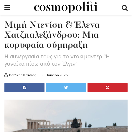
Μιμή Ντενίση & Έλενα
Χατζηαλεξάνδρου: Μια
κορυφαία σύμπραξη
Η συνεργασία τους για το ντοκιμαντέρ "Η
γυναίκα πίσω από τον Έλγιν"
Βασίλης Νάτσιος
11 Ιουνίου 2026